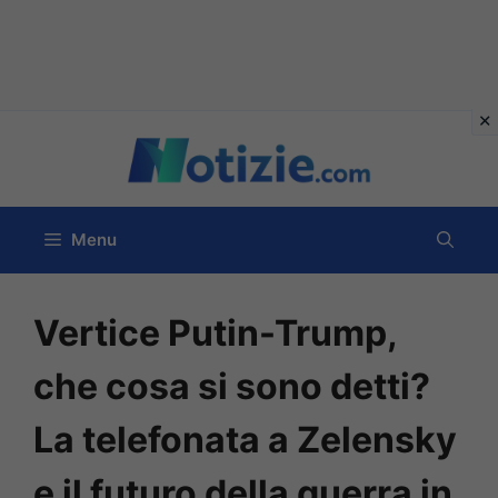
Vai
al
contenuto
Menu
Vertice Putin-Trump,
che cosa si sono detti?
La telefonata a Zelensky
e il futuro della guerra in