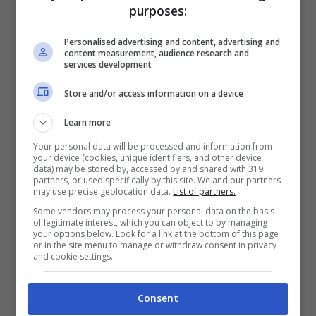
purposes:
Guerra in Ucraina, il punto dopo l’incontro Trump-Putin
Personalised advertising and content, advertising and
content measurement, audience research and
(ANSA) Notizie.com
services development
Store and/or access information on a device
I leader dell’Unione Europea, tra cui anche
la premier del nostro paese Giorgia
Learn more
Meloni, hanno firmato,
dopo la chiamata
Your personal data will be processed and information from
your device (cookies, unique identifiers, and other device
data) may be stored by, accessed by and shared with 319
con il presidente americano, un accordo
partners, or used specifically by this site. We and our partners
may use precise geolocation data.
List of partners.
che li dichiara pronti a favorire l’incontro a
Some vendors may process your personal data on the basis
tre su citato. E inoltre è stato ribadito che
of legitimate interest, which you can object to by managing
your options below. Look for a link at the bottom of this page
or in the site menu to manage or withdraw consent in privacy
la Russia non può porre il veto su Kiev
and cookie settings.
nell’Unione e che i confini della stessa
Ucraina non si potranno modificare con la
Consent