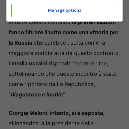
forza.
Manage options
In tutto questo contesto
le prime reazioni
fanno filtrare il tutto come una vittoria per
la Russia
che sarebbe uscita come la
maggiore soddisfatta da questo confronto.
I
media ucraini
rispondono per le rime,
sottolineando che questo incontro è stato,
come riportato da La Repubblica,
“
disgustoso e inutile
“.
Giorgia Meloni, intanto, si è esposta,
allineandosi alla presidente della