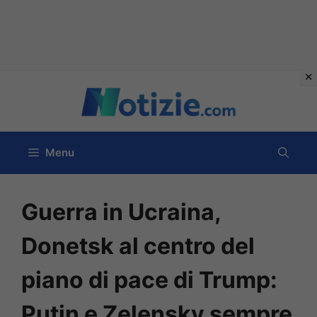
Vai
al
contenuto
Menu
Guerra in Ucraina,
Donetsk al centro del
piano di pace di Trump:
Putin e Zelensky sempre