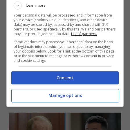
Learn more
questo punto. Pensiamo che la fine sia
Your personal data will be processed and information from
vicina”.
your device (cookies, unique identifiers, and other device
data) may be stored by, accessed by and shared with 319
partners, or used specifically by this site. We and our partners
may use precise geolocation data.
List of partners.
Ucraina e Russia restano distanti su
Some vendors may process your personal data on the basis
questioni cruciali, come le
garanzie di
of legitimate interest, which you can object to by managing
your options below. Look for a link at the bottom of this page
or in the site menu to manage or withdraw consent in privacy
sicurezza
e la
cessione dei territori
. Ad
and cookie settings.
oggi, Mosca controlla quasi tutta la
regione di Luhansk e circa il 75% del
Consent
Donetsk, le due regioni che insieme
Manage options
formano il Donbas.