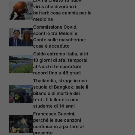
L’IA ha creato 16 nuovi
virus che divorano i
batteri: cosa cambia per la
medicina
Commissione Covid,
scontro tra Meloni e
Conte sulle mascherine:
cosa è accaduto
Caldo estremo Italia, altri
10 giorni di afa: temporali
al Nord e temperature
record fino a 48 gradi
Thailandia, strage in una
scuola di Bangkok: sale il
bilancio di morti e dei
feriti. Il killer era uno
studente di 14 anni
Francesco Guccini,
perché le sue canzoni
continuano a parlare al
presente