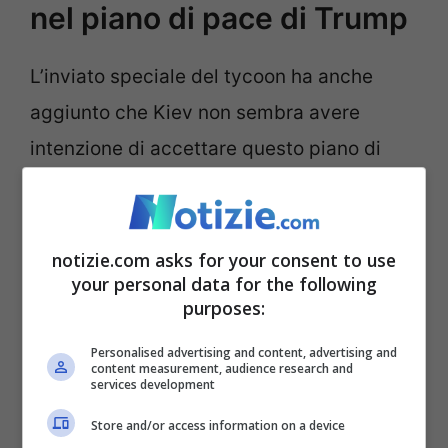
nel piano di pace di Trump
L’inviato speciale del tycoon ha anche
aggiunto che Kiev non sembra avere
intenzione di accettare questo piano di
pace. Il punto di rottura è proprio la
regione di Donetsk
. “
Potrebbe non essere
accettabile”
per Zelensky, ha detto Witkoff
notizie.com asks for your consent to use
your personal data for the following
a Fox News, “
ma nessuno aveva mai
purposes:
raggiunto un tale progresso finora. Ed è
Personalised advertising and content, advertising and
grazie alla forza di personalità e alla
content measurement, audience research and
services development
motivazione di Trump per porre fine al
Store and/or access information on a device
conflitto e alla morte, che siamo arrivati a