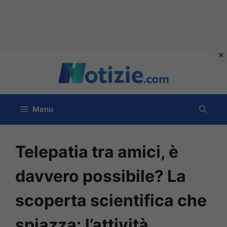
Vai
al
contenuto
Menu
Telepatia tra amici, è
davvero possibile? La
scoperta scientifica che
spiazza: l’attività