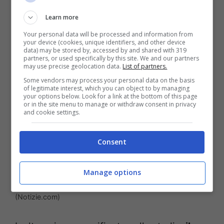
questa somiglianza diventata più
Learn more
caratteristica e decisa.
Your personal data will be processed and information from
your device (cookies, unique identifiers, and other device
data) may be stored by, accessed by and shared with 319
partners, or used specifically by this site. We and our partners
may use precise geolocation data.
List of partners.
Some vendors may process your personal data on the basis
of legitimate interest, which you can object to by managing
your options below. Look for a link at the bottom of this page
or in the site menu to manage or withdraw consent in privacy
and cookie settings.
Consent
Manage options
Studio sulla telepatia tra amici, ecco cosa dice la ricerca
(Notizie.com)