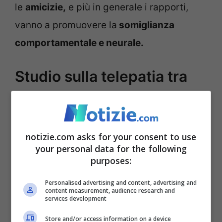
le
amicizie,
e più in generale i rapporti,
vanno a promuovere la
somiglianza
comportamentale e neurale.
Studio sulla telepatia tra
amici, ecco cosa dice la
ricerca
notizie.com asks for your consent to use
Lo
studio sulla telepatia tra amici
ha
your personal data for the following
purposes:
dimostrato come certi prodotti sono stati
presentati dai partecipanti in modo più
Personalised advertising and content, advertising and
content measurement, audience research and
services development
simile ai loro amici rispetto a degli
estranei. Più gli amici sono vicini e più
Store and/or access information on a device