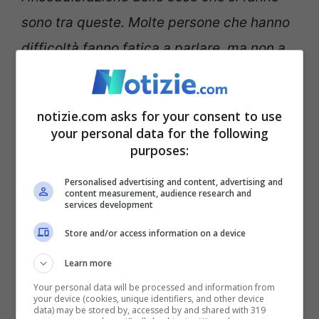
sono tra queste. Molte persone che hanno
difficoltà fanno fatica a parlare, ma non a
chiedere aiuto anche perché i
professionisti si propongono online”
.
notizie.com asks for your consent to use
your personal data for the following
“Farmaci solo se
purposes:
necessari, ma che si parli
Personalised advertising and content, advertising and
content measurement, audience research and
sempre”
services development
Store and/or access information on a device
La
Giornata Mondiale della Salute mentale
Learn more
punta a dare parola chi non è riuscito a
Your personal data will be processed and information from
farlo e a demonizzare i tanti pregiudizi che
your device (cookies, unique identifiers, and other device
data) may be stored by, accessed by and shared with 319