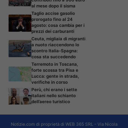
al mese dopo il sisma
Taglio accise gasolio
prorogato fino al 24
agosto: cosa cambia per i
prezzi dei carburanti
Ceuta, migliaia di migranti
a nuoto riaccendono lo
scontro Italia-Spagna:
cosa sta succedendo
Terremoto in Toscana,
forte scossa tra Pisa e
Lucca: gente in strada,
verifiche in corso
Perù, chi erano i sette
italiani nello schianto
dell’aereo turistico
Notizie.com di proprietà di WEB 365 SRL - Via Nicola