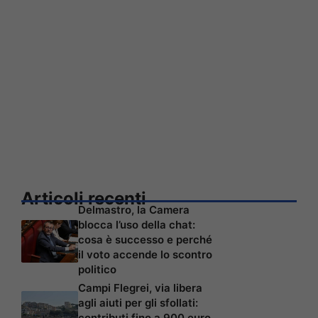
Articoli recenti
Delmastro, la Camera
blocca l’uso della chat:
cosa è successo e perché
il voto accende lo scontro
politico
Campi Flegrei, via libera
agli aiuti per gli sfollati:
contributi fino a 900 euro