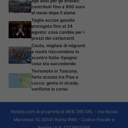
agli aiuti per gli sfollati:
contributi fino a 900 euro
al mese dopo il sisma
Taglio accise gasolio
prorogato fino al 24
agosto: cosa cambia per i
prezzi dei carburanti
Ceuta, migliaia di migranti
a nuoto riaccendono lo
scontro Italia-Spagna:
cosa sta succedendo
Terremoto in Toscana,
forte scossa tra Pisa e
Lucca: gente in strada,
verifiche in corso
Notizie.com di proprietà di WEB 365 SRL - Via Nicola
Marchese 10, 00141 Roma (RM) - Codice Fiscale e
Partita I.V.A. 12279101005