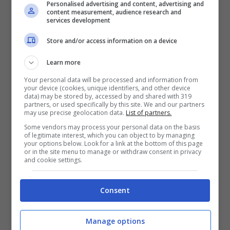
Personalised advertising and content, advertising and
content measurement, audience research and
services development
Store and/or access information on a device
Learn more
Your personal data will be processed and information from
Paesi sicuri: le decisioni della Corte Ue punto per punto
your device (cookies, unique identifiers, and other device
(Ansa Foto) – notizie.com
data) may be stored by, accessed by and shared with 319
partners, or used specifically by this site. We and our partners
may use precise geolocation data.
List of partners.
La Corte di giustizia ha inoltre
Some vendors may process your personal data on the basis
of legitimate interest, which you can object to by managing
ordinato che fino all’entrata in vigore
your options below. Look for a link at the bottom of this page
or in the site menu to manage or withdraw consent in privacy
and cookie settings.
di un nuovo regolamento (che
entrerà in vigore il 12 giugno 2026) i
Consent
Paesi europei non possono
designare come Paese sicuro, uno
Manage options