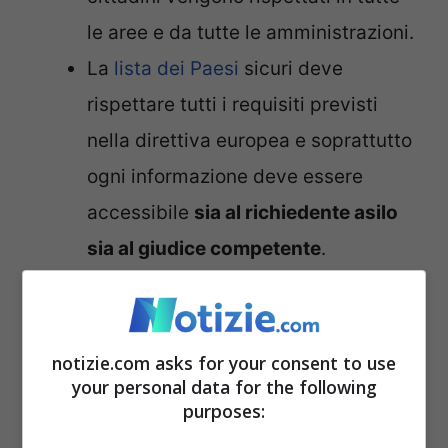
le aree e da tutte le amministrazioni.
La
lista dei Paesi
sicuri deve
rispettare tutti i requisiti previsti
nella direttiva europea e soprattutto
ogni informazione deve essere
accessibile
sia al richiedente asilo
sia al giudice competente
.
notizie.com asks for your consent to use
your personal data for the following
purposes: