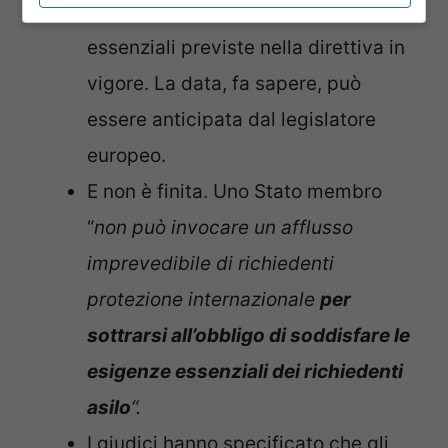
che non soddisfi le condizioni
essenziali previste nella direttiva in
vigore. La data, fa sapere, può
essere anticipata dal legislatore
europeo.
E non è finita. Uno Stato membro
“
non può invocare un afflusso
imprevedibile di richiedenti
protezione internazionale
per
sottrarsi all’obbligo di soddisfare le
esigenze essenziali dei richiedenti
asilo
“.
I giudici hanno specificato che gli