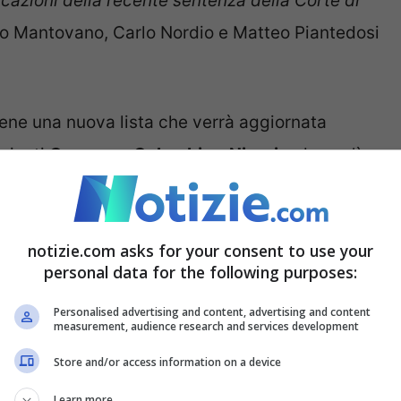
icazioni della recente sentenza della Corte di
o Mantovano, Carlo Nordio e Matteo Piantedosi
iene una nuova lista che verrà aggiornata
iminati
Camerun, Colombia e Nigeria
, dove c’è
 tutte le zone. “
Nel momento in cui l’elenco dei
udice non può disapplicare la legge”,
ha spiegato
notizie.com asks for your consent to use your
personal data for the following purposes:
a europea ma anche di anticipare, come
Personalised advertising and content, advertising and content
measurement, audience research and services development
n sistema che noi riteniamo addirittura più
Store and/or access information on a device
l ministro degli Esteri
Antonio Tajani.
Learn more