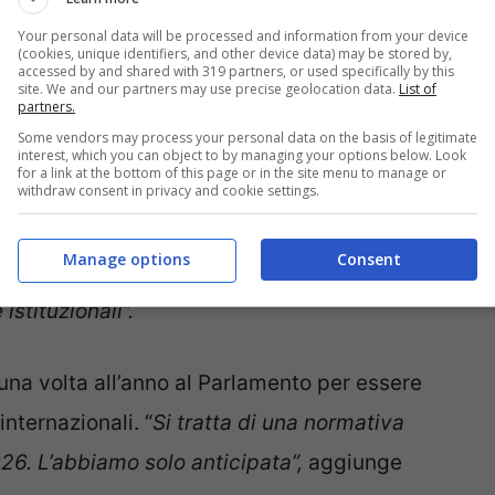
o: “Difficile individuare
Your personal data will be processed and information from your device
(cookies, unique identifiers, and other device data) may be stored by,
accessed by and shared with 319 partners, or used specifically by this
site. We and our partners may use precise geolocation data.
List of
partners.
Some vendors may process your personal data on the basis of legitimate
olemica, è che individuare un Paese sicuro è un
interest, which you can object to by managing your options below. Look
for a link at the bottom of this page or in the site menu to manage or
 sottosegretario
Alfredo Mantovano
dopo il via
withdraw consent in privacy and cookie settings.
ti in materia di procedure per il
Manage options
Consent
nale. “
Massimo rispetto da parte del governo
istituzionali”.
 una volta all’anno al Parlamento per essere
internazionali. “
Si tratta di una normativa
26. L’abbiamo solo anticipata”,
aggiunge