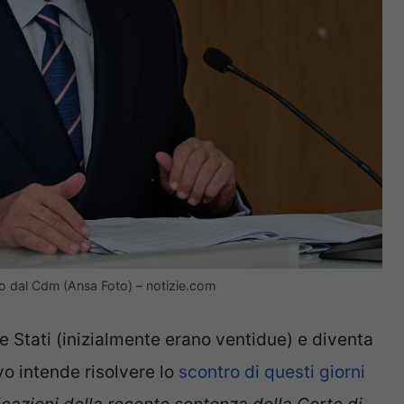
ato dal Cdm (Ansa Foto) – notizie.com
 Stati (inizialmente erano ventidue) e diventa
vo intende risolvere lo
scontro di questi giorni