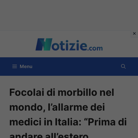
Vai
al
contenuto
Menu
Focolai di morbillo nel
mondo, l’allarme dei
medici in Italia: “Prima di
andare all’estero