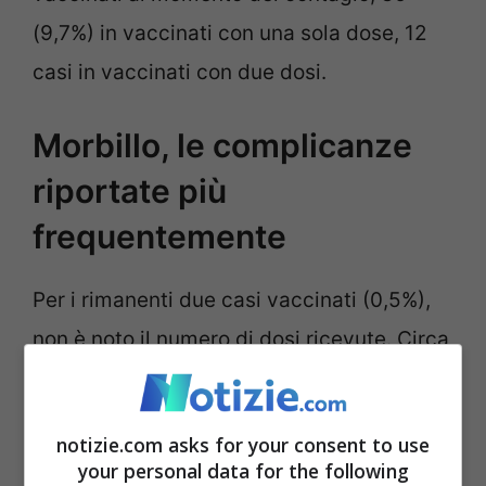
(9,7%) in vaccinati con una sola dose, 12
casi in vaccinati con due dosi.
Morbillo, le complicanze
riportate più
frequentemente
Per i rimanenti due casi vaccinati (0,5%),
non è noto il numero di dosi ricevute. Circa
un terzo dei casi ha riportato almeno una
complicanza.
Le complicanze più
notizie.com asks for your consent to use
frequentemente riportate
sono state
your personal data for the following