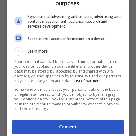
epatite/aumento delle transaminasi e
purposes:
polmonite. Altre complicanze segnalate
Personalised advertising and content, advertising and
content measurement, audience research and
includono casi di cheratocongiuntivite,
services development
diarrea, insufficienza respiratoria,
Store and/or access information on a device
stomatite, trombocitopenia,
Learn more
laringotracheobronchite, otite, e
Your personal data will be processed and information from
your device (cookies, unique identifiers, and other device
convulsioni. Sono stati segnalati tre casi di
data) may be stored by, accessed by and shared with 319
partners, or used specifically by this site. We and our partners
encefalite, rispettivamente in due adulti e
may use precise geolocation data.
List of partners.
in un preadolescente, tutti non vaccinati.
Some vendors may process your personal data on the basis
of legitimate interest, which you can object to by managing
your options below. Look for a link at the bottom of this page
or in the site menu to manage or withdraw consent in privacy
“
Il contesto principale di trasmissione nei
and cookie settings.
primi sei mesi del 2025 è stato quello
Consent
familiare, seguito da ambienti sanitari e