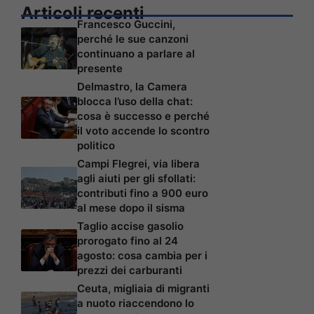
Articoli recenti
Francesco Guccini,
perché le sue canzoni
continuano a parlare al
presente
Delmastro, la Camera
blocca l’uso della chat:
cosa è successo e perché
il voto accende lo scontro
politico
Campi Flegrei, via libera
agli aiuti per gli sfollati:
contributi fino a 900 euro
al mese dopo il sisma
Taglio accise gasolio
prorogato fino al 24
agosto: cosa cambia per i
prezzi dei carburanti
Ceuta, migliaia di migranti
a nuoto riaccendono lo