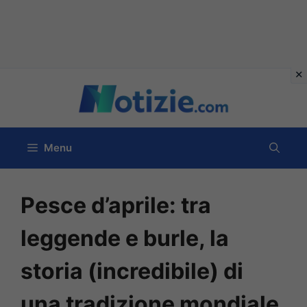
Vai
al
contenuto
Menu
Pesce d’aprile: tra
leggende e burle, la
storia (incredibile) di
una tradizione mondiale