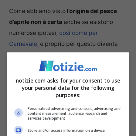
Come abbiamo visto
l’origine del pesce
d’aprile non è certa
anche se esistono
numerose ipotesi,
così come per
Carnevale,
e proprio per questo diventa
interessante approfondirne anche delle
altre. Uno spunto interessante è legato alla
scelta di questo animale che ci porta
fino
notizie.com asks for your consent to use
your personal data for the following
ai tempi di Cleopatra e alla burla che ha
purposes:
subito l’amante romano Marco Antonio
Personalised advertising and content, advertising and
durante una gara di pesca.
content measurement, audience research and
services development
Store and/or access information on a device