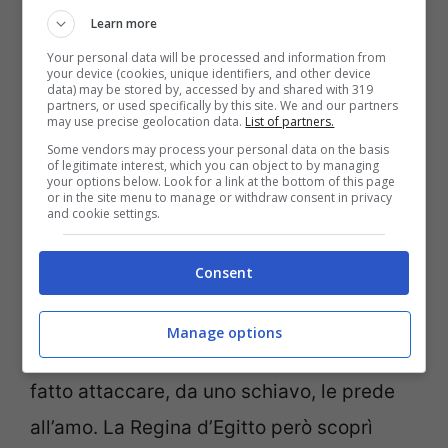
Learn more
Your personal data will be processed and information from
your device (cookies, unique identifiers, and other device
data) may be stored by, accessed by and shared with 319
partners, or used specifically by this site. We and our partners
may use precise geolocation data.
List of partners.
Some vendors may process your personal data on the basis
of legitimate interest, which you can object to by managing
your options below. Look for a link at the bottom of this page
or in the site menu to manage or withdraw consent in privacy
and cookie settings.
Scherzi memorabili: le burle più epiche del pesce d’aprile
Consent
(CANVA FOTO) – Notizie.com
Manage options
L’uomo, per non perdere nella sfida, si era
fatto attaccare, da uno schiavo, le prede
all’amo. La Regina d’Egitto però scoprì