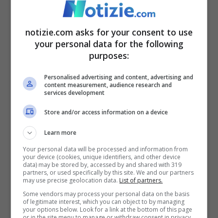
Anche se l’epicentro del sisma è stato
localizzato nella provincia di Frosinone, la
notizie.com asks for your consent to use
scossa è stata avvertita fino all’Abruzzo.
your personal data for the following
purposes:
Secondo i dati raccolti dal
servizio Ingv
“Hai sentito il terremoto”
, la scossa si è
Personalised advertising and content, advertising and
content measurement, audience research and
propagata fino a Sora, Isola del Liri, Boville
services development
Ernica, Monte San Giovanni Campano e
Store and/or access information on a device
Cassino.
Learn more
Your personal data will be processed and information from
La scossa delle 3.44 è stata preceduta da
your device (cookies, unique identifiers, and other device
data) may be stored by, accessed by and shared with 319
partners, or used specifically by this site. We and our partners
un’altra molto lieve all’1.19 a Villa Latina, di
may use precise geolocation data.
List of partners.
magnitudo 0.8. E da un’altra a Sora di
Some vendors may process your personal data on the basis
of legitimate interest, which you can object to by managing
potenza 2.4 a 17 chilometri di profondità.
your options below. Look for a link at the bottom of this page
or in the site menu to manage or withdraw consent in privacy