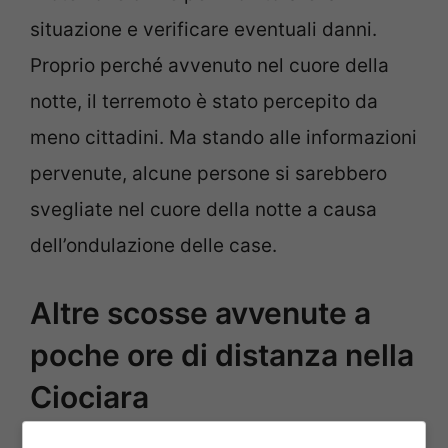
situazione e verificare eventuali danni.
Proprio perché avvenuto nel cuore della
notte, il terremoto è stato percepito da
meno cittadini. Ma stando alle informazioni
pervenute, alcune persone si sarebbero
svegliate nel cuore della notte a causa
dell’ondulazione delle case.
Altre scosse avvenute a
poche ore di distanza nella
Ciociara