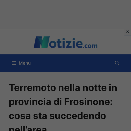
Vai
al
contenuto
Menu
Terremoto nella notte in
provincia di Frosinone:
cosa sta succedendo
nell’area