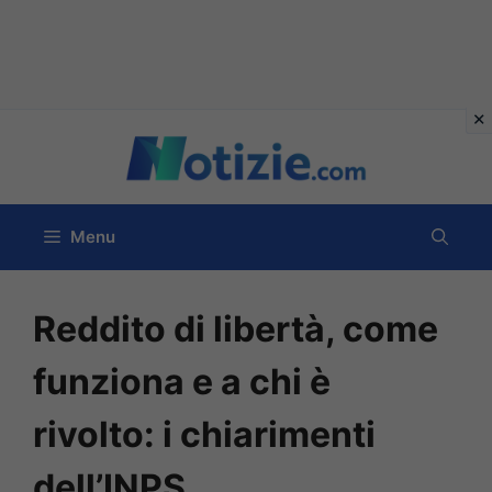
Vai
al
contenuto
Menu
Reddito di libertà, come
funziona e a chi è
rivolto: i chiarimenti
dell’INPS