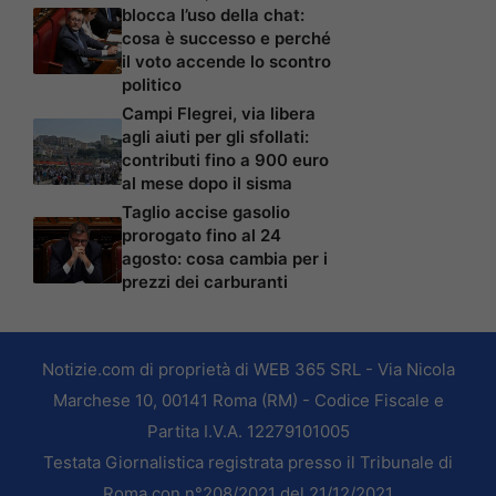
blocca l’uso della chat:
cosa è successo e perché
il voto accende lo scontro
politico
Campi Flegrei, via libera
agli aiuti per gli sfollati:
contributi fino a 900 euro
al mese dopo il sisma
Taglio accise gasolio
prorogato fino al 24
agosto: cosa cambia per i
prezzi dei carburanti
Notizie.com di proprietà di WEB 365 SRL - Via Nicola
Marchese 10, 00141 Roma (RM) - Codice Fiscale e
Partita I.V.A. 12279101005
Testata Giornalistica registrata presso il Tribunale di
Roma con n°208/2021 del 21/12/2021