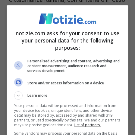
di cittadine di Stato extracomunitario, in
possesso di regolare permesso di
soggiorno. E poi: seguite dai centri
notizie.com asks for your consent to use
your personal data for the following
antiviolenza riconosciuti dalle Regioni e
purposes:
dai servizi sociali nei percorsi di
Personalised advertising and content, advertising and
fuoriuscita dalla violenza; in condizioni di
content measurement, audience research and
services development
povertà.
Store and/or access information on a device
L’obiettivo della misura è quello di
Learn more
permettere il
riacquisto di un’autonomia
Your personal data will be processed and information from
your device (cookies, unique identifiers, and other device
data) may be stored by, accessed by and shared with 319
personale e coprire le spese
per il
partners, or used specifically by this site. We and our partners
may use precise geolocation data.
List of partners.
percorso scolastico o formativo
dei figli
Some vendors may process your personal data on the basis