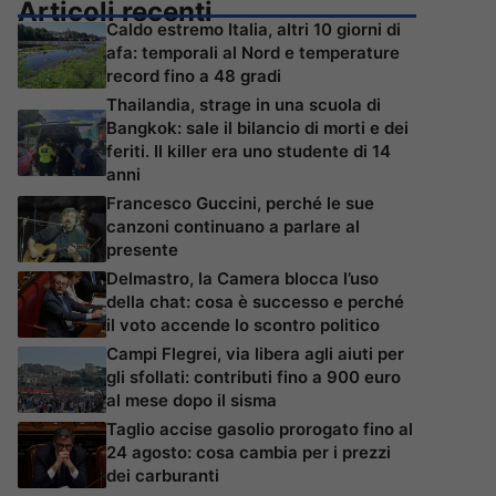
Articoli recenti
Caldo estremo Italia, altri 10 giorni di
afa: temporali al Nord e temperature
record fino a 48 gradi
Thailandia, strage in una scuola di
Bangkok: sale il bilancio di morti e dei
feriti. Il killer era uno studente di 14
anni
Francesco Guccini, perché le sue
canzoni continuano a parlare al
presente
Delmastro, la Camera blocca l’uso
della chat: cosa è successo e perché
il voto accende lo scontro politico
Campi Flegrei, via libera agli aiuti per
gli sfollati: contributi fino a 900 euro
al mese dopo il sisma
Taglio accise gasolio prorogato fino al
24 agosto: cosa cambia per i prezzi
dei carburanti