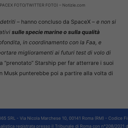
 (SPACEX FOTO/TWITTER FOTO) – Notizie.com
detriti –
hanno concluso da SpaceX
– e non si
ativi
sulle specie marine o sulla qualità
fondita, in coordinamento con la Faa, e
tare miglioramenti ai futuri test di volo di
a “prenotato” Starship per far atterrare i suoi
on Musk punterebbe poi a partire alla volta di
365 SRL - Via Nicola Marchese 10, 00141 Roma (RM) - Codice Fis
alistica registrata presso il Tribunale di Roma con n°208/2021 