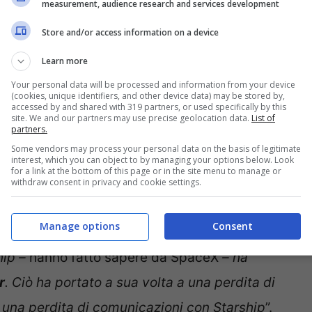
measurement, audience research and services development
Store and/or access information on a device
o test di volo di Starship
, decollato dalla
ooster Super Heavy ha acceso con successo i suoi
Learn more
Your personal data will be processed and information from your device
 dopo l’inizio del volo, il booster ha spento
(cookies, unique identifiers, and other device data) may be stored by,
accessed by and shared with 319 partners, or used specifically by this
e previsto. Starship ha quindi acceso con
site. We and our partners may use precise geolocation data.
List of
partners.
separata da Super Heavy per continuare la sua
Some vendors may process your personal data on the basis of legitimate
interest, which you can object to by managing your options below. Look
for a link at the bottom of this page or in the site menu to manage or
withdraw consent in privacy and cookie settings.
otori Raptor ed ha eseguito un boostback burn
Manage options
Consent
nto continuato la sua ascesa. “
Un evento
hip –
hanno fatto sapere da SpaceX
– ha
r
. Ciò ha portato a sua volta a una perdita di
, a una perdita di comunicazioni con Starship
”.