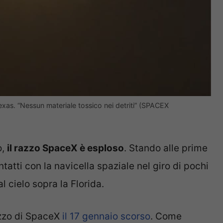
xas. “Nessun materiale tossico nei detriti” (SPACEX
o,
il razzo SpaceX è esploso
. Stando alle prime
ntatti con la navicella spaziale nel giro di pochi
al cielo sopra la Florida.
azzo di SpaceX
il 17 gennaio scorso
. Come