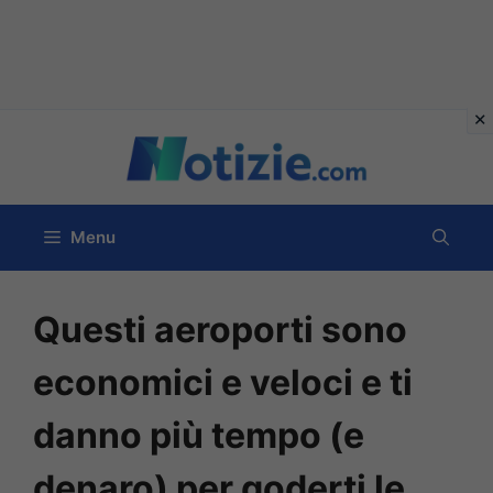
Vai
al
contenuto
Menu
Questi aeroporti sono
economici e veloci e ti
danno più tempo (e
denaro) per goderti le