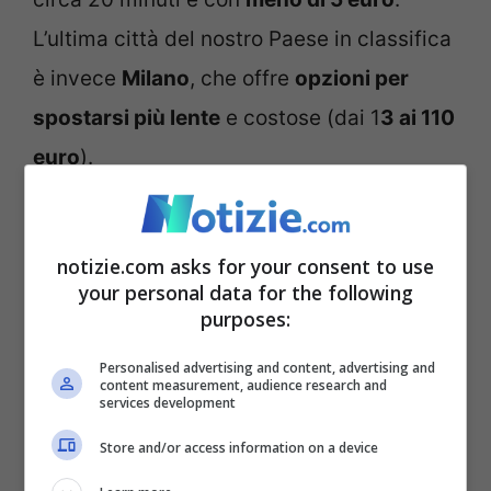
L’ultima città del nostro Paese in classifica
è invece
Milano
, che offre
opzioni per
spostarsi più lente
e costose (dai 1
3 ai 110
euro
).
Secondo Omio, il capoluogo lombardo,
notizie.com asks for your consent to use
insieme con
Monaco di Baviera e
your personal data for the following
Reykjavik
, è anche una delle
città europee
purposes:
meno convenienti per il
costo dei taxi
.
Lo
Personalised advertising and content, advertising and
studio della piattaforma prende come
content measurement, audience research and
services development
riferimento
trenta destinazioni turistiche
Store and/or access information on a device
tra le più importanti d’Europa.