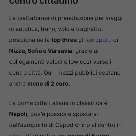
centro cittadino
La piattaforma di prenotazione per viaggi
in autobus, treno, volo e traghetto,
posiziona nella
top three
gli
aeroporti
di
Nizza, Sofia e Varsavia
, grazie ai
collegamenti veloci e low cost verso il
centro città. Qui i mezzi pubblici costano
anche
meno di 2 euro
.
La prima città italiana in classifica è
Napoli,
dov’è possibile spostarsi
dall’aeroporto di Capodichino al centro in
circa 20 minuti e con
meno di 5 euro
.