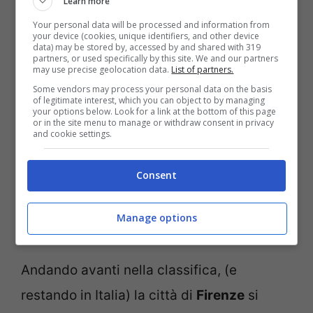
Learn more
Your personal data will be processed and information from
your device (cookies, unique identifiers, and other device
data) may be stored by, accessed by and shared with 319
partners, or used specifically by this site. We and our partners
may use precise geolocation data.
List of partners.
Some vendors may process your personal data on the basis
of legitimate interest, which you can object to by managing
your options below. Look for a link at the bottom of this page
or in the site menu to manage or withdraw consent in privacy
and cookie settings.
Consent
Gli aeroporti europei collegati meglio con il centro
Manage options
cittadino – notizie.com
Andando avanti nella classifica, (e
restando in Italia) la città di
Firenze
si