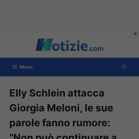
Vai
al
contenuto
Menu
Elly Schlein attacca
Giorgia Meloni, le sue
parole fanno rumore:
“Non può continuare a