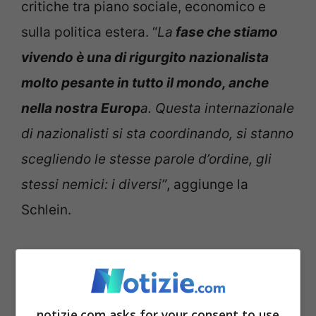
critiche tra piano sociale, economico e
sulla politica estera. “
La
fase che stiamo
vivendo è una di rigurgito nazionalista
molto pesante in tutto il mondo, anche
nella nostra Europ
a. Questa internazionale
di nazionalisti si sta coordinando, si stanno
scegliendo le stesse parole d’ordine, gli
stessi nemici: i diversi”
, aggiunge la
Schlein.
Le parole di Elly Schlein su
Giorgia Meloni
notizie.com asks for your consent to use