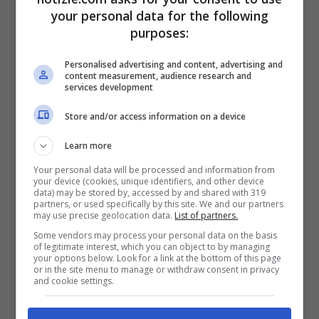
Non è la prima volta che
Elly Schlein
si
your personal data for the following
purposes:
schiera contro il Presidente del Consiglio
Giorgia Meloni
. Già alcuni giorni fa la
Personalised advertising and content, advertising and
content measurement, audience research and
services development
polemica si era fatta decisamente accesa
quando la segretaria del Partito
Store and/or access information on a device
Democratico aveva parlato della Premier
Learn more
come del “
presidente del coniglio”
con un
Your personal data will be processed and information from
your device (cookies, unique identifiers, and other device
gioco di parole che non era piaciuto.
data) may be stored by, accessed by and shared with 319
partners, or used specifically by this site. We and our partners
may use precise geolocation data.
List of partners.
Some vendors may process your personal data on the basis
of legitimate interest, which you can object to by managing
your options below. Look for a link at the bottom of this page
or in the site menu to manage or withdraw consent in privacy
and cookie settings.