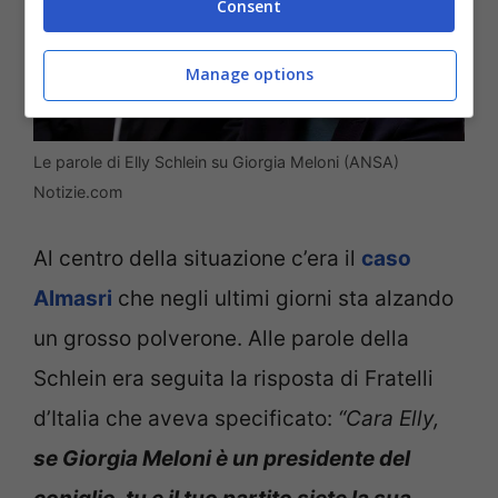
Consent
Manage options
Le parole di Elly Schlein su Giorgia Meloni (ANSA)
Notizie.com
Al centro della situazione c’era il
caso
Almasri
che negli ultimi giorni sta alzando
un grosso polverone. Alle parole della
Schlein era seguita la risposta di Fratelli
d’Italia che aveva specificato:
“Cara Elly,
se Giorgia Meloni è un presidente del