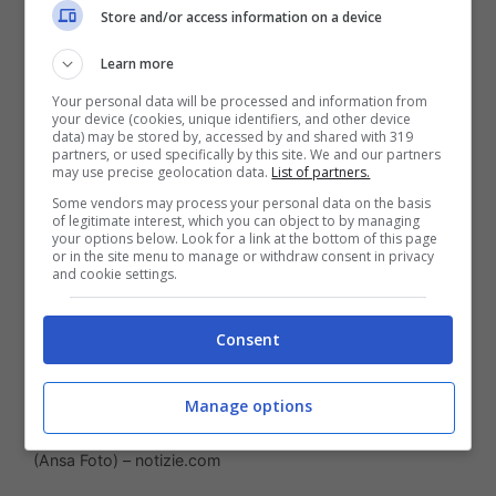
Store and/or access information on a device
10 al 25%, proprio come ha fatto con Cina,
Learn more
Canada e Messico e non graduali.
Your personal data will be processed and information from
your device (cookies, unique identifiers, and other device
data) may be stored by, accessed by and shared with 319
partners, or used specifically by this site. We and our partners
may use precise geolocation data.
List of partners.
Some vendors may process your personal data on the basis
of legitimate interest, which you can object to by managing
your options below. Look for a link at the bottom of this page
or in the site menu to manage or withdraw consent in privacy
and cookie settings.
Consent
Manage options
La Commissione Ue si dice pronta ad affrontare i dazi Usa
(Ansa Foto) – notizie.com