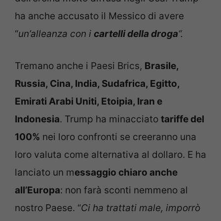
ha anche accusato il Messico di avere
“
un’alleanza con i
cartelli della droga
“.
Tremano anche i Paesi Brics,
Brasile,
Russia, Cina, India, Sudafrica, Egitto,
Emirati Arabi Uniti, Etoipia, Iran e
Indonesia
. Trump ha minacciato
tariffe del
100%
nei loro confronti se creeranno una
loro valuta come alternativa al dollaro. E ha
lanciato un m
essaggio chiaro anche
all’Europa
: non farà sconti nemmeno al
nostro Paese. “
Ci ha trattati male, imporrò