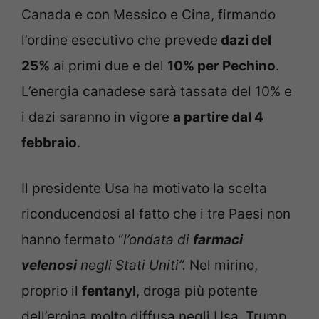
Canada e con Messico e Cina, firmando
l’ordine esecutivo che prevede
dazi del
25%
ai primi due e del
10% per Pechino
.
L’energia canadese sarà tassata del 10% e
i dazi saranno in vigore
a partire dal 4
febbraio
.
Il presidente Usa ha motivato la scelta
riconducendosi al fatto che i tre Paesi non
hanno fermato “
l’ondata di
farmaci
velenosi
negli Stati Uniti”.
Nel mirino,
proprio il
fentanyl
, droga più potente
dell’eroina molto diffusa negli Usa. Trump