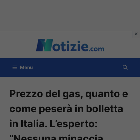
Vai
al
contenuto
Menu
Prezzo del gas, quanto e
come peserà in bolletta
in Italia. L’esperto:
“Nessuna minaccia