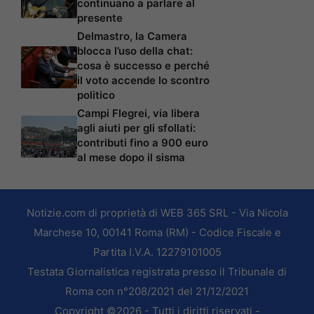
continuano a parlare al
presente
Delmastro, la Camera
blocca l’uso della chat:
cosa è successo e perché
il voto accende lo scontro
politico
Campi Flegrei, via libera
agli aiuti per gli sfollati:
contributi fino a 900 euro
al mese dopo il sisma
Notizie.com di proprietà di WEB 365 SRL - Via Nicola
Marchese 10, 00141 Roma (RM) - Codice Fiscale e
Partita I.V.A. 12279101005
Testata Giornalistica registrata presso il Tribunale di
Roma con n°208/2021 del 21/12/2021
Copyright ©2026 - Tutti i diritti riservati -