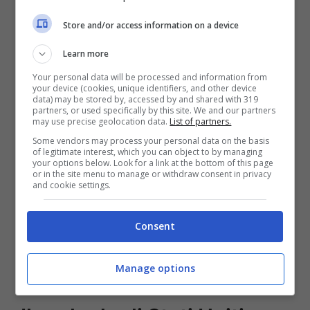
Nel 2022
sono aumentati gli spread
, le
Store and/or access information on a device
compagnie sono state tassate. Il prezzo di
Learn more
borsa è quello che le compagnie devono
Your personal data will be processed and information from
your device (cookies, unique identifiers, and other device
affrontare: “
È più facile aggiungere 3
data) may be stored by, accessed by and shared with 319
partners, or used specifically by this site. We and our partners
centesimi di spread a un’energia sopra i 20
may use precise geolocation data.
List of partners.
Some vendors may process your personal data on the basis
centesimi sul mercato, che 1 centesimo a
of legitimate interest, which you can object to by managing
your options below. Look for a link at the bottom of this page
un’energia sui 6 centesimi sul mercato
”.
or in the site menu to manage or withdraw consent in privacy
and cookie settings.
Nel discorso generale è impossibile non
prendere in considerazione l’attuale
Consent
assetto geopolitico e come esso evolverà
nel prossimo futuro.
Manage options