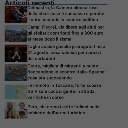
Articoli recenti
Delmastro, la Camera blocca l’uso
della chat: cosa è successo e perché
il voto accende lo scontro politico
Campi Flegrei, via libera agli aiuti per
gli sfollati: contributi fino a 900 euro
al mese dopo il sisma
Taglio accise gasolio prorogato fino al
24 agosto: cosa cambia per i prezzi
dei carburanti
Ceuta, migliaia di migranti a nuoto
riaccendono lo scontro Italia-Spagna:
cosa sta succedendo
Terremoto in Toscana, forte scossa
tra Pisa e Lucca: gente in strada,
verifiche in corso
Perù, chi erano i sette italiani nello
schianto dell’aereo turistico