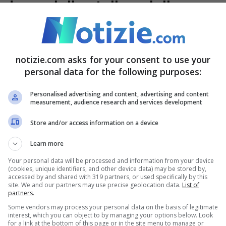
 base delle stelle e della
ell’Aiea (l’Agenzia internazionale per l’energia
notizie.com asks for your consent to use your
personal data for the following purposes:
tro dell’Ambiente Gilberto Pichetto Fratin.
l messaggio inviato in apertura dell’incontro
– è
Personalised advertising and content, advertising and content
measurement, audience research and services development
e della natura
. Ciò che dobbiamo fare non è
Store and/or access information on a device
 Ed è bello immaginare che in un futuro non
Learn more
stella capace di produrre energia sicura,
Your personal data will be processed and information from your device
(cookies, unique identifiers, and other device data) may be stored by,
accessed by and shared with 319 partners, or used specifically by this
site. We and our partners may use precise geolocation data.
List of
partners.
Italia di
impianti che sfruttino l’energia da
Some vendors may process your personal data on the basis of legitimate
a scendere in dettagli per l’appunto atomistici:
interest, which you can object to by managing your options below. Look
for a link at the bottom of this page or in the site menu to manage or