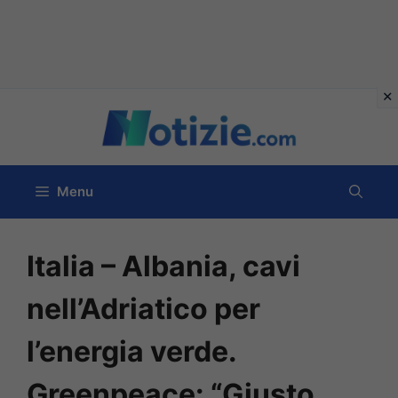
Vai
al
contenuto
Menu
Italia – Albania, cavi
nell’Adriatico per
l’energia verde.
Greenpeace: “Giusto