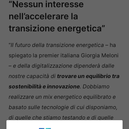
“Nessun interesse
nell’accelerare la
transizione energetica”
“
Il futuro della transizione energetica –
ha
spiegato la premier italiana Giorgia Meloni
– e della digitalizzazione dipenderà dalle
nostre capacità di
trovare un equilibrio tra
sostenibilità e innovazione
. Dobbiamo
realizzare un mix energetico equilibrato e
basato sulle tecnologie di cui disponiamo,
di quelle che stiamo testando e di quelle
ancora da identificare. rediamo