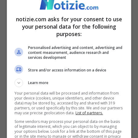
fermamente in questo progetto che
notizie.com asks for your consent to use
coinvolge i nostri tre governi, così come il
your personal data for the following
nostro settore privato e gli operatori di
purposes:
rete
”.
Personalised advertising and content, advertising and
content measurement, audience research and
services development
Secondo la Campagna clima di
Store and/or access information on a device
Greenpeace Italia, come le dichiarazioni di
Learn more
Meloni sarebbe stato confermato “
che
non
Your personal data will be processed and information from
vi è alcun interesse del Governo ad
your device (cookies, unique identifiers, and other device
data) may be stored by, accessed by and shared with 319
accelerare la transizione energetica
”. “Già
partners, or used specifically by this site. We and our partners
may use precise geolocation data.
List of partners.
oggi le rinnovabili –
hanno spiegato
Some vendors may process your personal data on the basis
of legitimate interest, which you can object to by managing
dall’organizzazione ambientalista
–
your options below. Look for a link at the bottom of this page
or in the site menu to manage or withdraw consent in privacy