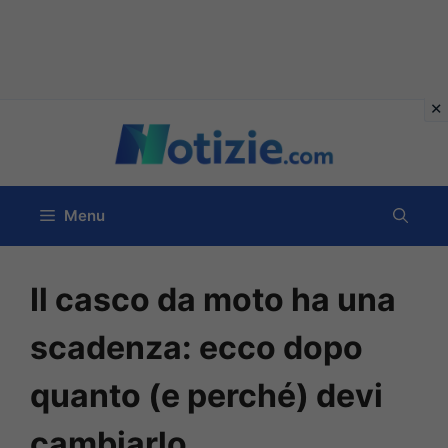
Vai
al
contenuto
Menu
Il casco da moto ha una
scadenza: ecco dopo
quanto (e perché) devi
cambiarlo