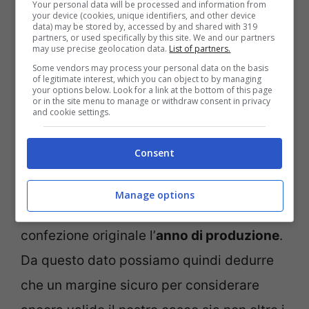
Your personal data will be processed and information from
deterioramento dell’
imbottitura interna
your device (cookies, unique identifiers, and other device
data) may be stored by, accessed by and shared with 319
partners, or used specifically by this site. We and our partners
tale da rendere il casco più largo fino a
may use precise geolocation data.
List of partners.
due taglie rispetto al momento
Some vendors may process your personal data on the basis
of legitimate interest, which you can object to by managing
dell’acquisto.
your options below. Look for a link at the bottom of this page
or in the site menu to manage or withdraw consent in privacy
and cookie settings.
Ma come fare se non ricordiamo
Consent
esattamente quando abbiamo acquistato il
nostro casco? La soluzione è semplice:
Manage options
ogni prodotto reca al suo interno o sulla
confezione originale l’
anno di produzione
.
Da questo dato possiamo quindi dedurre
che un margine sicuro per considerare