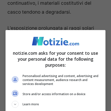
continuativo, i materiali costitutivi del
casco tendono a degradarsi.
L’esposizione prolungata ai raggi solari
può danneggiare significativamente la
calotta esterna
del casco, mentre le
notizie.com asks for your consent to use
continue operazioni di indossamento e
your personal data for the following
rimozione possono alterarne l’integrità
purposes:
strutturale. Inoltre, secondo studi condotti
Personalised advertising and content, advertising and
content measurement, audience research and
dalla
Snell Foundation
– ente leader nella
services development
certificazione della sicurezza dei
Store and/or access information on a device
dispositivi per motociclisti – dopo 5 anni
Learn more
dall’acquisto si registra tipicamente un