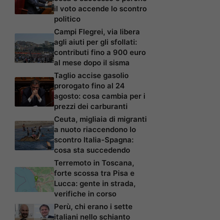
il voto accende lo scontro
politico
Campi Flegrei, via libera
agli aiuti per gli sfollati:
contributi fino a 900 euro
al mese dopo il sisma
Taglio accise gasolio
prorogato fino al 24
agosto: cosa cambia per i
prezzi dei carburanti
Ceuta, migliaia di migranti
a nuoto riaccendono lo
scontro Italia-Spagna:
cosa sta succedendo
Terremoto in Toscana,
forte scossa tra Pisa e
Lucca: gente in strada,
verifiche in corso
Perù, chi erano i sette
italiani nello schianto