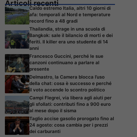
Articoli recenti
Caldo estremo Italia, altri 10 giorni di
afa: temporali al Nord e temperature
record fino a 48 gradi
Thailandia, strage in una scuola di
Bangkok: sale il bilancio di morti e dei
feriti. Il killer era uno studente di 14
anni
Francesco Guccini, perché le sue
canzoni continuano a parlare al
presente
Delmastro, la Camera blocca l’uso
della chat: cosa è successo e perché
il voto accende lo scontro politico
Campi Flegrei, via libera agli aiuti per
gli sfollati: contributi fino a 900 euro
al mese dopo il sisma
Taglio accise gasolio prorogato fino al
24 agosto: cosa cambia per i prezzi
dei carburanti