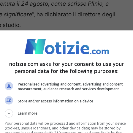
nuta il 24 agosto, come scrisse Plinio, e
 significare
”, ha dichiarato il direttore degli
o studio.
cambiavano già in antico
erazione che l’area mediterranea è da
notizie.com asks for your consent to use your
personal data for the following purposes:
tudio dei cambiamenti climatici attuali
. Clima e
, sia da regione a regione, sia nel corso del
Personalised advertising and content, advertising and content
measurement, audience research and services development
omani l’autunno iniziava intorno all’8 agosto.
Store and/or access information on a device
 letteraria, –
ha continuato Zuchtriegel
– che in
Learn more
è spesso creduto, mentre potremmo aver
Your personal data will be processed and information from your device
cicli agricoli
”.
(cookies, unique identifiers, and other device data) may be stored by,
accessed by and shared with 319 partners, or used specifically by this