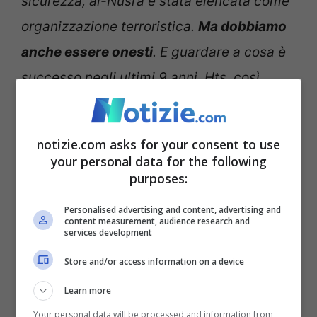
sicurezza, al-Nusra è stata elencata come
organizzazione terroristica.
Ma dobbiamo
anche essere onesti
. E guardare a cosa è
successo negli ultimi 9 anni. Hts, così
come anche altri gruppi armati, hanno
inviato buoni messaggi anche sul campo al
notizie.com asks for your consent to use
popolo siriano, di unità e di inclusività
”.
your personal data for the following
purposes:
Personalised advertising and content, advertising and
content measurement, audience research and
services development
Store and/or access information on a device
Learn more
Your personal data will be processed and information from