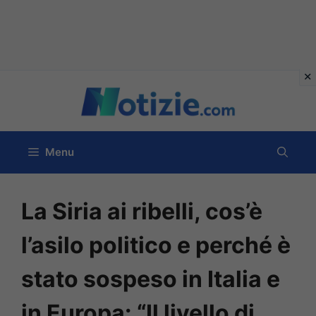
Vai
al
contenuto
Menu
La Siria ai ribelli, cos’è
l’asilo politico e perché è
stato sospeso in Italia e
in Europa: “Il livello di