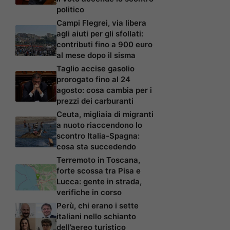
politico
Campi Flegrei, via libera
agli aiuti per gli sfollati:
contributi fino a 900 euro
al mese dopo il sisma
Taglio accise gasolio
prorogato fino al 24
agosto: cosa cambia per i
prezzi dei carburanti
Ceuta, migliaia di migranti
a nuoto riaccendono lo
scontro Italia-Spagna:
cosa sta succedendo
Terremoto in Toscana,
forte scossa tra Pisa e
Lucca: gente in strada,
verifiche in corso
Perù, chi erano i sette
italiani nello schianto
dell’aereo turistico