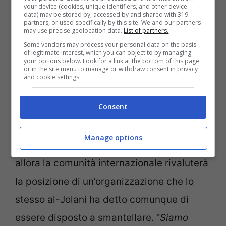
your device (cookies, unique identifiers, and other device
data) may be stored by, accessed by and shared with 319
partners, or used specifically by this site. We and our partners
may use precise geolocation data.
List of partners.
Some vendors may process your personal data on the basis
Pedersen (Onu): “Hts-al-Nusra, una questione chiave”
of legitimate interest, which you can object to by managing
(ANSA FOTO) – Notizie.com
your options below. Look for a link at the bottom of this page
or in the site menu to manage or withdraw consent in privacy
and cookie settings.
Secondo l’Onu, insomma, la prova più
Consent
importante riguarderà
gli accordi di
transizione a Damasco.
Qualora ci
Manage options
saranno conferme sulle intenzioni di Hts,
allora la comunità internazionale rivaluterà
la posizione di un’organizzazione che lo
stesso al-Jolani ha detto comunque di
essere disposto a smantellare. “
Siamo