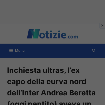
Vai
al
contenuto
Menu
Inchiesta ultras, l’ex
capo della curva nord
dell’Inter Andrea Beretta
(oggi pentito) aveva un