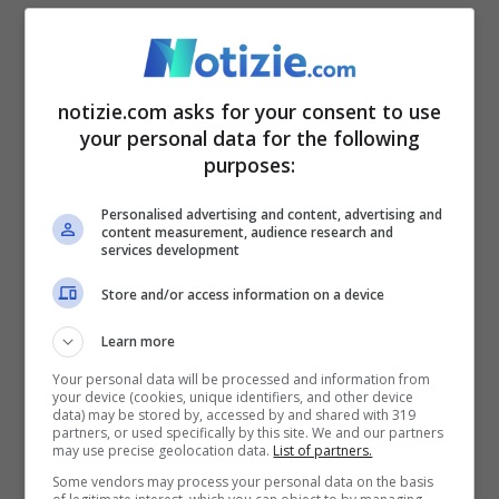
striscione recante la scritta: “
La tua
infamità non appartiene alla nostra
mentalità
“, riferendosi proprio alla
notizie.com asks for your consent to use
your personal data for the following
decisione dell’ex leader della tifoseria di
purposes:
collaborare con i magistrati. Non è escluso
Personalised advertising and content, advertising and
che le forze dell’ordine siano giunte
content measurement, audience research and
services development
all’arsenale proprio a seguito di rivelazioni
Store and/or access information on a device
dello stesso Beretta.
Learn more
Stando a quanto emerso, Bellocco avrebbe
Your personal data will be processed and information from
your device (cookies, unique identifiers, and other device
data) may be stored by, accessed by and shared with 319
voluto estromettere Beretta dagli affari
partners, or used specifically by this site. We and our partners
may use precise geolocation data.
List of partners.
della curva nerazzurra ed in particolare
Some vendors may process your personal data on the basis