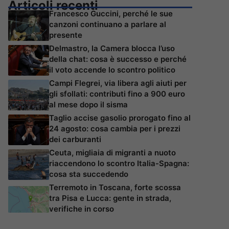
Articoli recenti
Francesco Guccini, perché le sue
canzoni continuano a parlare al
presente
Delmastro, la Camera blocca l’uso
della chat: cosa è successo e perché
il voto accende lo scontro politico
Campi Flegrei, via libera agli aiuti per
gli sfollati: contributi fino a 900 euro
al mese dopo il sisma
Taglio accise gasolio prorogato fino al
24 agosto: cosa cambia per i prezzi
dei carburanti
Ceuta, migliaia di migranti a nuoto
riaccendono lo scontro Italia-Spagna:
cosa sta succedendo
Terremoto in Toscana, forte scossa
tra Pisa e Lucca: gente in strada,
verifiche in corso