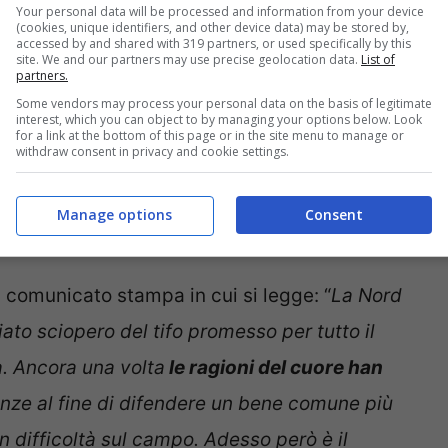
Your personal data will be processed and information from your device
premere sulla società.
(cookies, unique identifiers, and other device data) may be stored by,
accessed by and shared with 319 partners, or used specifically by this
site. We and our partners may use precise geolocation data.
List of
partners.
e anche a vertici societari ed ex calciatori
Some vendors may process your personal data on the basis of legitimate
interest, which you can object to by managing your options below. Look
agato),
scioperi del tifo
. Pochi giorni prima del
for a link at the bottom of this page or in the site menu to manage or
withdraw consent in privacy and cookie settings.
r ha disputato un’altra finale, quella di Coppa
mpico di Roma. In quel caso lo sciopero è durato
Manage options
Consent
n comunicato stampa in cui si legge: “
La Nord
iato sciopero del tifo promesso per tutto il
. Ancora una volta
le ragioni del cuore han
anze al fine di difendere un bene comune più
 difficoltà sul campo. Adesso però è il