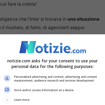
cui fare la cresta”.
tigativa che l’Inter si trovava in
una situazione
il risultato, di fatto, di agevolarli seppur
ase a tale sudditanza l’Inter concedeva
 vertici della tifoseria. Questi ultimi erano
o appunto la “cresta” di cui parla il gip.
notizie.com asks for your consent to use your
personal data for the following purposes:
rebbero raggiunto cifre astronomiche:
dagli
nduti dagli indagati tra i 600 e gli 800 euro
.
Personalised advertising and content, advertising and content
measurement, audience research and services development
 quanti più biglietti possibili. Avendo avuto
Store and/or access information on a device
 concesso agli ultras solo 800 biglietti a fronte
Learn more
l punto, nelle settimane precedenti la finale di