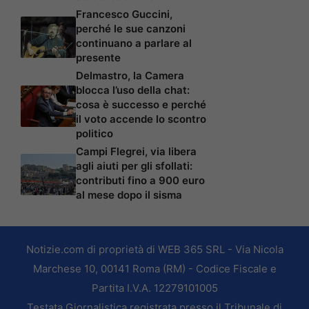
Francesco Guccini,
perché le sue canzoni
continuano a parlare al
presente
Delmastro, la Camera
blocca l’uso della chat:
cosa è successo e perché
il voto accende lo scontro
politico
Campi Flegrei, via libera
agli aiuti per gli sfollati:
contributi fino a 900 euro
al mese dopo il sisma
Notizie.com di proprietà di WEB 365 SRL - Via Nicola
Marchese 10, 00141 Roma (RM) - Codice Fiscale e
Partita I.V.A. 12279101005
Testata Giornalistica registrata presso il Tribunale di