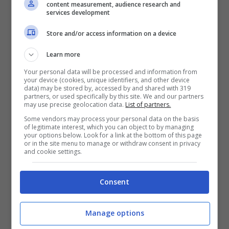
content measurement, audience research and
l’arrivo ai Quartieri Spagnoli di fronte al
services development
famoso murales che rappresenta proprio
Store and/or access information on a device
Diego.
Learn more
Your personal data will be processed and information from
Diego Maradona, la statua
your device (cookies, unique identifiers, and other device
data) may be stored by, accessed by and shared with 319
partners, or used specifically by this site. We and our partners
e cosa ha rappresentato
may use precise geolocation data.
List of partners.
Some vendors may process your personal data on the basis
per Napoli
of legitimate interest, which you can object to by managing
your options below. Look for a link at the bottom of this page
or in the site menu to manage or withdraw consent in privacy
and cookie settings.
Festeggiamenti infiniti per il capoluogo
partenopeo in omaggio a Diego Armando
Consent
Maradona.
Basti pensare che il
Napoli
ha
fatto di tutto per cambiare nome a quello
Manage options
che è ormai l’ex San Paolo dedicato proprio