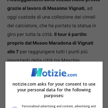
grazie al lavoro di Massimo Vignati,
ad
oggi custode di una collezione dei cimeli
del calciatore, che ha portato la statua in
giro per tutta la città.
Il tour è partito
proprio dal Museo Maradona di Vignati
alle 7
per raggiungere tutti i punti più
importanti della città tra Maschio
Angioino, piazza Plebiscito e largo
Sermoneta. Alle ore 11 la statua dal Centro
notizie.com asks for your consent to use
Paradiso del rione Soccavo ha raggiunto lo
your personal data for the following
stadio, poi i quartieri San Giovanni a
purposes:
Teduccio e Miano.
Alle 16 c’è stato poi
Personalised advertising and content, advertising and