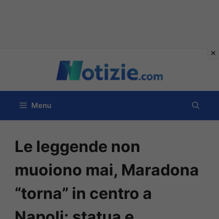
Vai
al
contenuto
Menu
Le leggende non
muoiono mai, Maradona
“torna” in centro a
Napoli: statua e