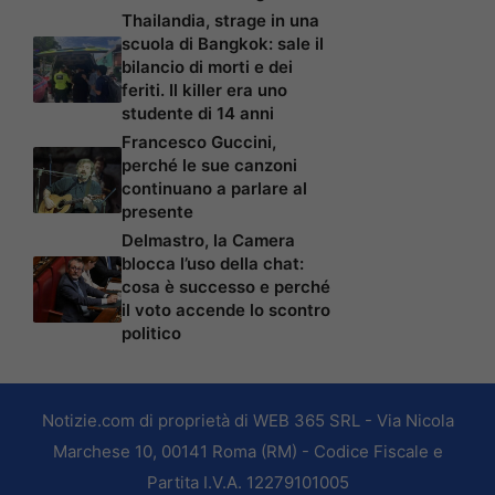
Thailandia, strage in una
scuola di Bangkok: sale il
bilancio di morti e dei
feriti. Il killer era uno
studente di 14 anni
Francesco Guccini,
perché le sue canzoni
continuano a parlare al
presente
Delmastro, la Camera
blocca l’uso della chat:
cosa è successo e perché
il voto accende lo scontro
politico
Notizie.com di proprietà di WEB 365 SRL - Via Nicola
Marchese 10, 00141 Roma (RM) - Codice Fiscale e
Partita I.V.A. 12279101005