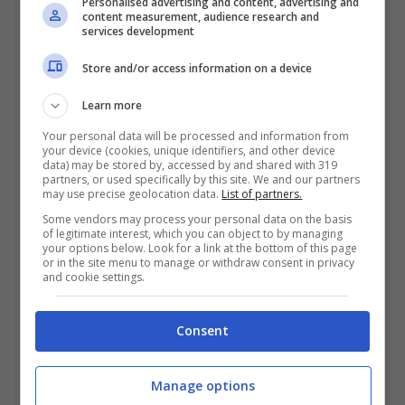
Personalised advertising and content, advertising and
professore associato alla Stanford
content measurement, audience research and
services development
University e uno dei principali autori dello
Store and/or access information on a device
studio, la tecnologia potrebbe facilitare
Learn more
procedure come il prelievo di sangue
Your personal data will be processed and information from
rendendo le vene più visibili o migliorare
your device (cookies, unique identifiers, and other device
data) may be stored by, accessed by and shared with 319
l’efficacia delle terapie laser contro tumori
partners, or used specifically by this site. We and our partners
may use precise geolocation data.
List of partners.
e lesioni cutanee. Inoltre, potrebbe
Some vendors may process your personal data on the basis
of legitimate interest, which you can object to by managing
assistere nella diagnosi precoce dei tumori
your options below. Look for a link at the bottom of this page
or in the site menu to manage or withdraw consent in privacy
e nel monitoraggio di disturbi digestivi.
and cookie settings.
Consent
Il segreto dietro questa innovativa tecnica
risiede nella capacità dei ricercatori di
Manage options
manipolare l’interazione tra la luce e i