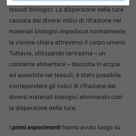
tessuti biologici. La dispersione della luce
causata dai diversi indici di rifrazione nei
materiali biologici impedisce normalmente
la visione chiara attraverso il corpo umano.
Tuttavia, utilizzando tartrazina – un
colorante alimentare – disciolta in acqua
ed assorbita nei tessuti, è stato possibile
corrispondere gli indici di rifrazione dei
diversi materiali biologici eliminando così
la dispersione della luce.
I
primi esperimenti
hanno avuto luogo su