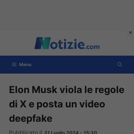
Vai
al
contenuto
Menu
Elon Musk viola le regole
di X e posta un video
deepfake
Pubblicato il
31 Luglio 2024 - 15:30