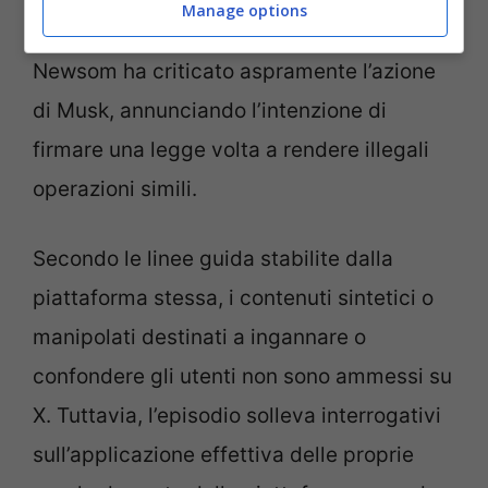
Manage options
governatore della California Gavin
Newsom ha criticato aspramente l’azione
di Musk, annunciando l’intenzione di
firmare una legge volta a rendere illegali
operazioni simili.
Secondo le linee guida stabilite dalla
piattaforma stessa, i contenuti sintetici o
manipolati destinati a ingannare o
confondere gli utenti non sono ammessi su
X. Tuttavia, l’episodio solleva interrogativi
sull’applicazione effettiva delle proprie