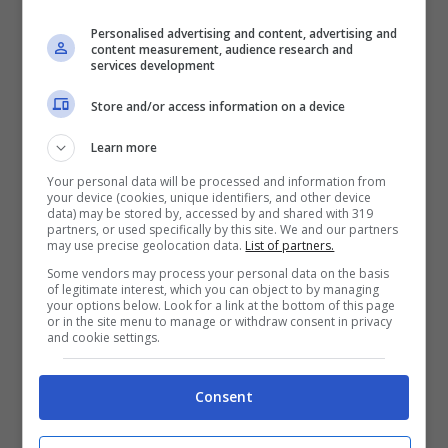
Personalised advertising and content, advertising and
content measurement, audience research and
services development
Store and/or access information on a device
Learn more
Elon Musk viola regole di X-Ansa-Notizie.com
Your personal data will be processed and information from
your device (cookies, unique identifiers, and other device
data) may be stored by, accessed by and shared with 319
L’incidente ha provocato reazioni negative
partners, or used specifically by this site. We and our partners
may use precise geolocation data.
List of partners.
da parte di figure politiche prominenti. La
Some vendors may process your personal data on the basis
of legitimate interest, which you can object to by managing
senatrice Amy Klobuchar ha espresso
your options below. Look for a link at the bottom of this page
or in the site menu to manage or withdraw consent in privacy
preoccupazione sul fatto che senza
and cookie settings.
adeguate misure restrittive, potrebbe
Consent
scatenarsi una stagione elettorale piena di
contenuti falsi generati dall’IA. Anche il