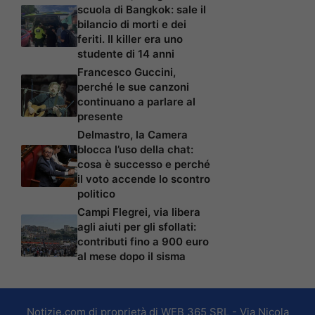
scuola di Bangkok: sale il
bilancio di morti e dei
feriti. Il killer era uno
studente di 14 anni
Francesco Guccini,
perché le sue canzoni
continuano a parlare al
presente
Delmastro, la Camera
blocca l’uso della chat:
cosa è successo e perché
il voto accende lo scontro
politico
Campi Flegrei, via libera
agli aiuti per gli sfollati:
contributi fino a 900 euro
al mese dopo il sisma
Notizie.com di proprietà di WEB 365 SRL - Via Nicola