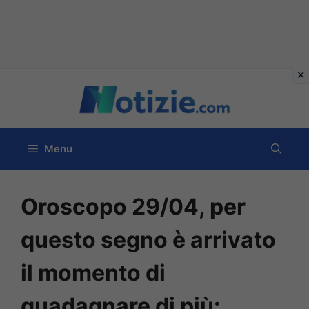
Vai
al
contenuto
Menu
Oroscopo 29/04, per
questo segno è arrivato
il momento di
guadagnare di più: