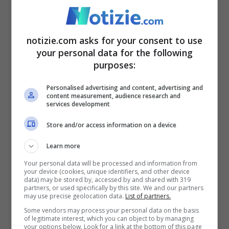
La settimana che va dal 29 luglio al 4
notizie.com asks for your consent to use
agosto vedrà splendere gli Scorpione,
your personal data for the following
soprattutto dal punto di vista economico,
purposes:
perché
potranno mettere le mani su un bel
Personalised advertising and content, advertising and
gruzzoletto
. Mai come nei giorni a venire
content measurement, audience research and
services development
infatti riusciranno a intascare entrate
Store and/or access information on a device
extra, uno scenario che forse fino a poco
Learn more
tempo fa avrebbero fatto fatica pure a
Your personal data will be processed and information from
immaginare. Eppure è tutto vero, le stelle
your device (cookies, unique identifiers, and other device
data) may be stored by, accessed by and shared with 319
saranno al loro fianco e non li
partners, or used specifically by this site. We and our partners
may use precise geolocation data.
List of partners.
abbandoneranno per un po’, prolungando il
Some vendors may process your personal data on the basis
of legitimate interest, which you can object to by managing
momento favorevole.
your options below. Look for a link at the bottom of this page