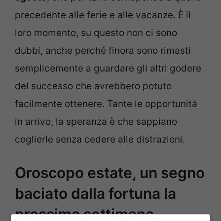
precedente alle ferie e alle vacanze. È il
loro momento, su questo non ci sono
dubbi, anche perché finora sono rimasti
semplicemente a guardare gli altri godere
del successo che avrebbero potuto
facilmente ottenere. Tante le opportunità
in arrivo, la speranza è che sappiano
coglierle senza cedere alle distrazioni.
Oroscopo estate, un segno
baciato dalla fortuna la
prossima settimana