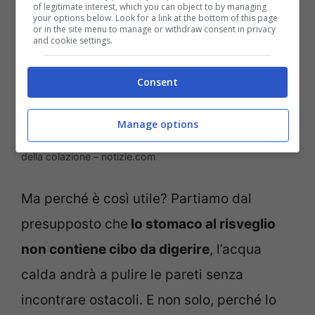
of legitimate interest, which you can object to by managing
your options below. Look for a link at the bottom of this page
or in the site menu to manage or withdraw consent in privacy
and cookie settings.
Consent
Manage options
Un bicchiere d’acqua calda è da preferire al caffé prima
della colazione – notizie.com
Ma perché è così utile? Partiamo dal
presupposto che
lo stomaco al risveglio
non contiene cibo da digerire
, l’acqua
calda andrà a pulire le pareti senza
incontrare ostacoli. E non solo, perché lo