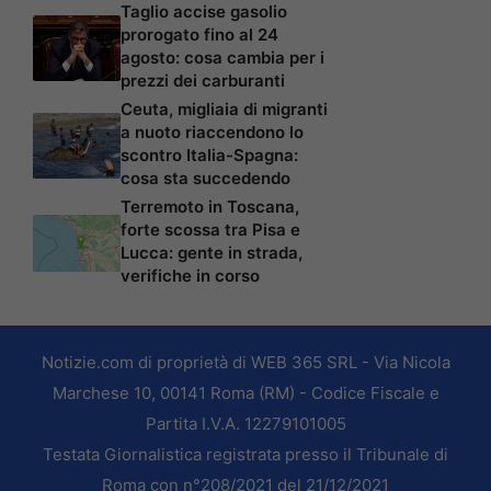
Taglio accise gasolio
prorogato fino al 24
agosto: cosa cambia per i
prezzi dei carburanti
Ceuta, migliaia di migranti
a nuoto riaccendono lo
scontro Italia-Spagna:
cosa sta succedendo
Terremoto in Toscana,
forte scossa tra Pisa e
Lucca: gente in strada,
verifiche in corso
Notizie.com di proprietà di WEB 365 SRL - Via Nicola
Marchese 10, 00141 Roma (RM) - Codice Fiscale e
Partita I.V.A. 12279101005
Testata Giornalistica registrata presso il Tribunale di
Roma con n°208/2021 del 21/12/2021