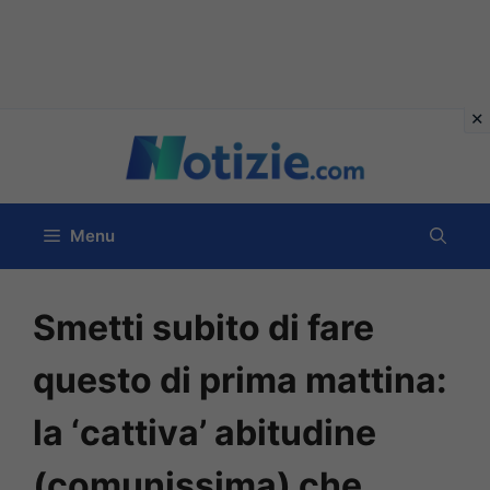
Vai
al
contenuto
Menu
Smetti subito di fare
questo di prima mattina:
la ‘cattiva’ abitudine
(comunissima) che