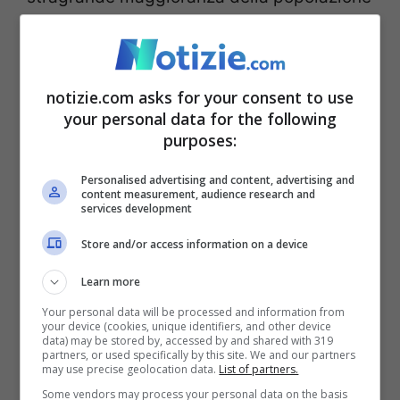
rientra in questo gruppo, tuttavia
l’abitudine secondo gli esperti sarebbe da
rimpiazzare con un’altra ben più salutare. I
notizie.com asks for your consent to use
your personal data for the following
medici e gli studiosi concordano:
bere un
purposes:
bicchiere d’acqua calda prima di colazione
Personalised advertising and content, advertising and
fa benissimo
. Dando un’occhiata ai
content measurement, audience research and
services development
benefici che una semplice operazione
Store and/or access information on a device
come questa può regalare ci si stupisce
Learn more
del fatto che in pochi la mettano in pratica.
Your personal data will be processed and information from
your device (cookies, unique identifiers, and other device
data) may be stored by, accessed by and shared with 319
partners, or used specifically by this site. We and our partners
may use precise geolocation data.
List of partners.
Some vendors may process your personal data on the basis