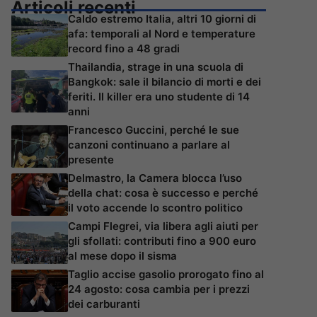
Articoli recenti
Caldo estremo Italia, altri 10 giorni di
afa: temporali al Nord e temperature
record fino a 48 gradi
Thailandia, strage in una scuola di
Bangkok: sale il bilancio di morti e dei
feriti. Il killer era uno studente di 14
anni
Francesco Guccini, perché le sue
canzoni continuano a parlare al
presente
Delmastro, la Camera blocca l’uso
della chat: cosa è successo e perché
il voto accende lo scontro politico
Campi Flegrei, via libera agli aiuti per
gli sfollati: contributi fino a 900 euro
al mese dopo il sisma
Taglio accise gasolio prorogato fino al
24 agosto: cosa cambia per i prezzi
dei carburanti