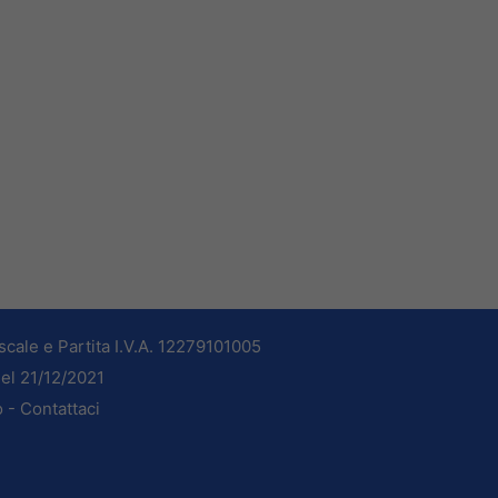
cale e Partita I.V.A. 12279101005
del 21/12/2021
o -
Contattaci