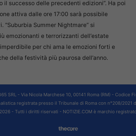
 il successo delle precedenti edizioni”. Ha poi
ne attiva dalle ore 17:00 sarà possibile
vi. “Suburbia Summer Nightmare” si
 emozionanti e terrorizzanti dell’estate
imperdibile per chi ama le emozioni forti e
he della festività più paurosa dell’anno.
365 SRL - Via Nicola Marchese 10, 00141 Roma (RM) - Codice Fis
alistica registrata presso il Tribunale di Roma con n°208/2021 
026 - Tutti i diritti riservati - NOTIZIE.COM è marchio registrat