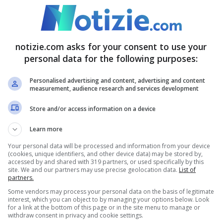
spettrale e misteriosa popolata da creature
ner enigmatici e il tunnel horror Acid Rain, gli
notizie.com asks for your consent to use your
a brivido come celle di manicomio e lazzaretti
personal data for the following purposes:
are la via d’uscita tra le ombre minacciose che
Personalised advertising and content, advertising and content
measurement, audience research and services development
Store and/or access information on a device
coli da non perdere
Learn more
Your personal data will be processed and information from your device
s – La Sfida della Paura”, uno show mozzafiato
(cookies, unique identifiers, and other device data) may be stored by,
accessed by and shared with 319 partners, or used specifically by this
romette performance claustrofobiche e cariche
site. We and our partners may use precise geolocation data.
List of
partners.
ico a riflettere sul superamento dei propri limiti
Some vendors may process your personal data on the basis of legitimate
interest, which you can object to by managing your options below. Look
a ci saranno altri show adrenalinici per rendere
for a link at the bottom of this page or in the site menu to manage or
withdraw consent in privacy and cookie settings.
abile.