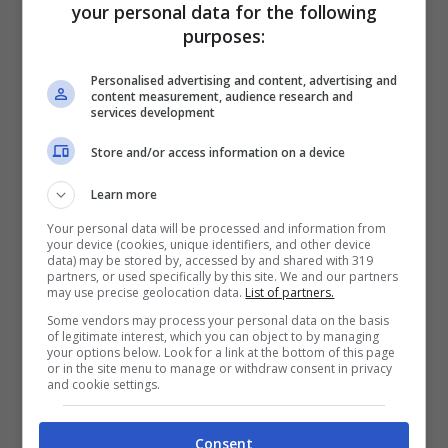
your personal data for the following
Roma. La squadra giallorossa ha ripreso la
purposes:
preparazione in vista della prossima
Personalised advertising and content, advertising and
stagione e ben presto De Rossi potrà
content measurement, audience research and
services development
contare su dei nuovi arrivi.
E’ ormai fatta
Store and/or access information on a device
per Le Fee
, talento francese preso dal
Rennes, e
dal Lecce è vicino anche Gallo
.
Learn more
Quest’ultimo nella rosa di De Rossi va a
Your personal data will be processed and information from
your device (cookies, unique identifiers, and other device
data) may be stored by, accessed by and shared with 319
prendere il posto di Spinazzola. Sembra
partners, or used specifically by this site. We and our partners
may use precise geolocation data.
List of partners.
più lontano, invece, Chiesa e questo
Some vendors may process your personal data on the basis
potrebbe spegnere le voci di un possibile
of legitimate interest, which you can object to by managing
your options below. Look for a link at the bottom of this page
or in the site menu to manage or withdraw consent in privacy
approdo alla Juventus di Abraham.
and cookie settings.
Consent