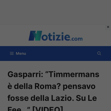
Vai
al
contenuto
Menu
Gasparri: “Timmermans
è della Roma? pensavo
fosse della Lazio. Su Le
Fee…” [VIDEO]