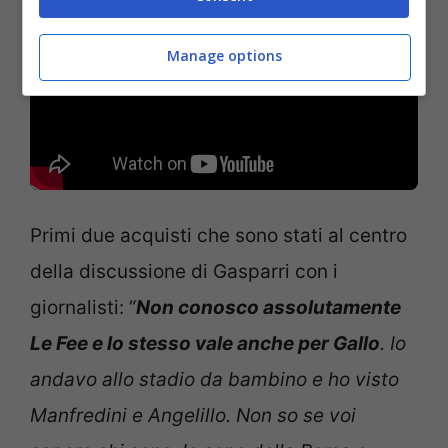
Manage options
Primi due acquisti che sono stati al centro
della discussione di Gasparri con i
giornalisti: “
Non conosco assolutamente
Le Fee e lo stesso vale anche per Gallo
. Io
andavo allo stadio da bambino e ho visto
Manfredini e Angelillo. Non so se voi