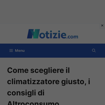
Vai
al
contenuto
Menu
Come scegliere il
climatizzatore giusto, i
consigli di
Altroconsumo