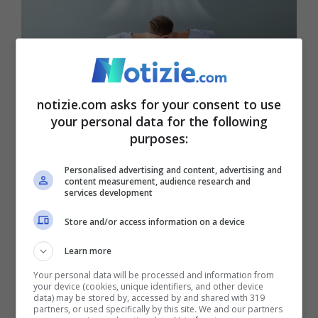
notizie.com asks for your consent to use
Attenzione alla temperatura impostata – notizie.com
your personal data for the following
purposes:
Un aspetto fondamentale nella scelta del
Personalised advertising and content, advertising and
content measurement, audience research and
climatizzatore è la dimensione
services development
dell’ambiente da raffreddare. Attraverso i
Store and/or access information on a device
BTU (British Thermal Unit), è possibile
Learn more
determinare la potenza necessaria
Your personal data will be processed and information from
affinché il dispositivo sia efficace ed
your device (cookies, unique identifiers, and other device
data) may be stored by, accessed by and shared with 319
partners, or used specifically by this site. We and our partners
efficiente dal punto di vista energetico.