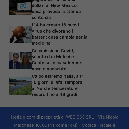
dollari al New Mexico:
cosa prevede la storica
sentenza
L’IA ha creato 16 nuovi
virus che divorano i
batteri: cosa cambia per la
medicina
Commissione Covid,
scontro tra Meloni e
Conte sulle mascherine:
cosa è accaduto
Caldo estremo Italia, altri
10 giorni di afa: temporali
al Nord e temperature
record fino a 48 gradi
Notizie.com di proprietà di WEB 365 SRL - Via Nicola
Marchese 10, 00141 Roma (RM) - Codice Fiscale e