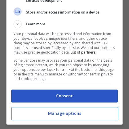
services development
Relazioni pet-bambini -Ansa- Notizie.com
Store and/or access information on a device
Learn more
Per garantire una convivenza serena ed
Your personal data will be processed and information from
equilibrata tra bambini e pet è essenziale
your device (cookies, unique identifiers, and other device
data) may be stored by, accessed by and shared with 319
partners, or used specifically by this site. We and our partners
seguire alcuni consigli pratici. Innanzitutto,
may use precise geolocation data.
List of partners.
è importante definire i confini fin dall’inizio
Some vendors may process your personal data on the basis
of legitimate interest, which you can object to by managing
insegnando ai bambini a rispettare gli
your options below. Look for a link at the bottom of this page
or in the site menu to manage or withdraw consent in privacy
and cookie settings.
spazi dell’animale. È utile anche
promuovere interazioni positive come le
Consent
coccole in presenza del bambino affinché
l’animale associ il piccolo a momenti
Manage options
piacevoli.