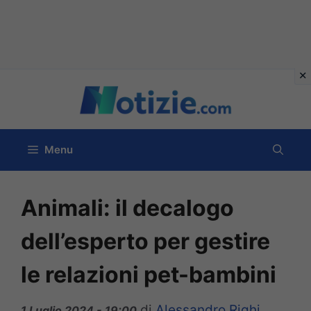
Vai
al
contenuto
Menu
Animali: il decalogo
dell’esperto per gestire
le relazioni pet-bambini
di
Alessandro Righi
1 Luglio 2024 - 19:00