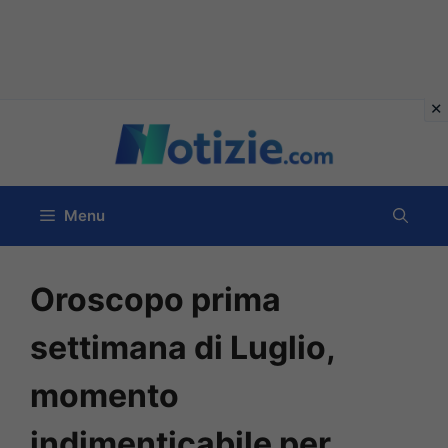
Vai
al
contenuto
Menu
Oroscopo prima
settimana di Luglio,
momento
indimenticabile per