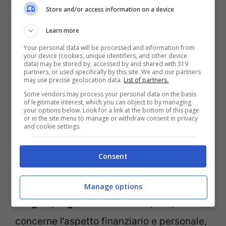
bambino o il matrimonio
. Per il Sagittario
Store and/or access information on a device
torna la questione finanziaria, volete
Learn more
migliorare la vostra situazione
economica
Your personal data will be processed and information from
your device (cookies, unique identifiers, and other device
e forse ora ne avete proprio le possibilità.
data) may be stored by, accessed by and shared with 319
partners, or used specifically by this site. We and our partners
may use precise geolocation data.
List of partners.
Per i segni di Terra abbiamo in prima
Some vendors may process your personal data on the basis
of legitimate interest, which you can object to by managing
your options below. Look for a link at the bottom of this page
istanza
il Toro che finalmente ottiene un
or in the site menu to manage or withdraw consent in privacy
and cookie settings.
ricambio nella vita sociale
. Se c’è qualcuno
che non va bene, va cambiato. È
Consent
necessario aprirsi alle novità, nuove
conoscenze e nuovi amici.
Segue la
Manage options
Vergine, segno del momento
per quanto
concerne l’aspetto finanziario e personale,