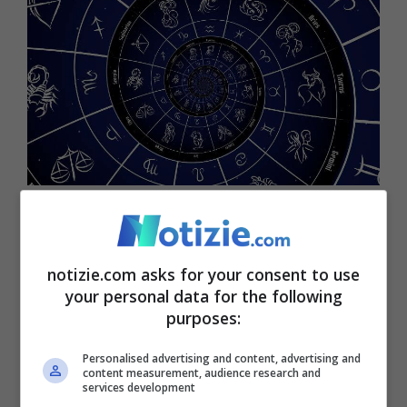
Il segno baciato dalla fortuna a luglio (notizie.com)
A seguire c’è
il Leone che ha molta voglia
notizie.com asks for your consent to use
di riflettere
, è un momento per pensare a
your personal data for the following
purposes:
qualcosa da cambiare, quindi ad esempio
rinnovare la casa, parlare con il partner di
Personalised advertising and content, advertising and
content measurement, audience research and
un possibile
passo avanti come un
services development