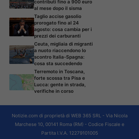
contributi fino a 900 euro
al mese dopo il sisma
Taglio accise gasolio
prorogato fino al 24
agosto: cosa cambia per i
prezzi dei carburanti
Ceuta, migliaia di migranti
a nuoto riaccendono lo
scontro Italia-Spagna:
cosa sta succedendo
Terremoto in Toscana,
forte scossa tra Pisa e
Lucca: gente in strada,
verifiche in corso
Notizie.com di proprietà di WEB 365 SRL - Via Nicola
Marchese 10, 00141 Roma (RM) - Codice Fiscale e
Partita I.V.A. 12279101005