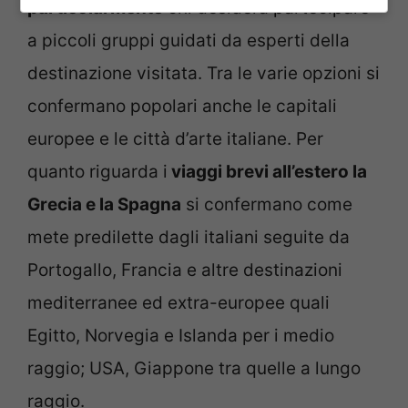
particolarmente
chi desidera partecipare
a piccoli gruppi guidati da esperti della
destinazione visitata. Tra le varie opzioni si
confermano popolari anche le capitali
europee e le città d’arte italiane. Per
quanto riguarda i
viaggi brevi all’estero la
Grecia e la Spagna
si confermano come
mete predilette dagli italiani seguite da
Portogallo, Francia e altre destinazioni
mediterranee ed extra-europee quali
Egitto, Norvegia e Islanda per i medio
raggio; USA, Giappone tra quelle a lungo
raggio.