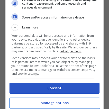
content measurement, audience research and
internazionali con un aumento del +6,7%
services development
rispetto all’estate precedente. Al contrario,
Store and/or access information on a device
le richieste verso destinazioni italiane
Learn more
hanno subito una flessione del -3,1%. La
Your personal data will be processed and information from
your device (cookies, unique identifiers, and other device
crociera continua a mantenere alto
data) may be stored by, accessed by and shared with 319
partners, or used specifically by this site. We and our partners
l’interesse tra i viaggiatori anche per
may use precise geolocation data.
List of partners.
Some vendors may process your personal data on the basis
l’estate 2024. Crescono anche le richieste
of legitimate interest, which you can object to by managing
your options below. Look for a link at the bottom of this page
per i viaggi tailor made e intercontinentali
or in the site menu to manage or withdraw consent in privacy
and cookie settings.
così come quelle verso località
mediterranee balneari.
Consent
I
viaggi organizzati attirano
Manage options