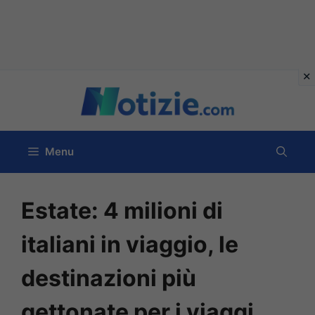
Vai
al
contenuto
Menu
Estate: 4 milioni di
italiani in viaggio, le
destinazioni più
gettonate per i viaggi