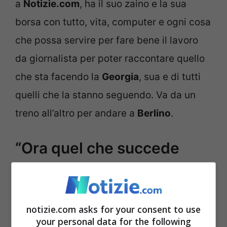
a
Notizie.com
, ha il suo zaino e la sua
borsa con tutto, vita, computer e ogni cosa
che possa servire per fare bene il lavoro
da giornalista per poter raccontare quello
che sta facendo la
Georgia
, sua e di tutti
quelli che la stanno seguendo. Va da un
treno all’altro per andare a
Berlino
.
“Ora quel che succede
succede, il sogno vero è
l’ingresso in Europa e
succederà”
notizie.com asks for your consent to use
your personal data for the following