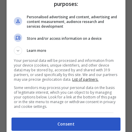
purposes:
Personalised advertising and content, advertising and
content measurement, audience research and
services development
Store and/or access information on a device
Learn more
Your personal data will be processed and information from
your device (cookies, unique identifiers, and other device
data) may be stored by, accessed by and shared with 319
partners, or used specifically by this site. We and our partners
may use precise geolocation data.
List of partners.
I tifosi della Georgia mentre festeggiano la qualificazione
Some vendors may process your personal data on the basis
of legitimate interest, which you can object to by managing
agli ottavi (Ansa Notizie.com)
your options below. Look for a link at the bottom of this page
or in the site menu to manage or withdraw consent in privacy
and cookie settings.
Consent
E’ tosta
Salome Kharatishvili
, scrive fin da