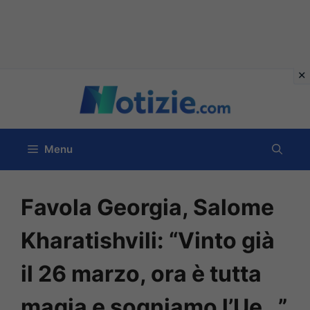
Vai
al
contenuto
Menu
Favola Georgia, Salome
Kharatishvili: “Vinto già
il 26 marzo, ora è tutta
magia e sogniamo l’Ue…”