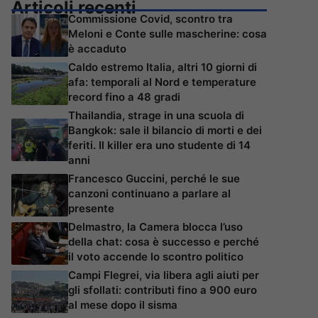
Articoli recenti
Commissione Covid, scontro tra
Meloni e Conte sulle mascherine: cosa
è accaduto
Caldo estremo Italia, altri 10 giorni di
afa: temporali al Nord e temperature
record fino a 48 gradi
Thailandia, strage in una scuola di
Bangkok: sale il bilancio di morti e dei
feriti. Il killer era uno studente di 14
anni
Francesco Guccini, perché le sue
canzoni continuano a parlare al
presente
Delmastro, la Camera blocca l’uso
della chat: cosa è successo e perché
il voto accende lo scontro politico
Campi Flegrei, via libera agli aiuti per
gli sfollati: contributi fino a 900 euro
al mese dopo il sisma