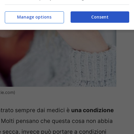
Manage options
Consent
izie.com)
trato sempre dai medici è
una condizione
Molti pensano che questa cosa non abbia
 secca, invece può portare a condizioni