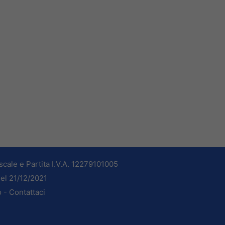
cale e Partita I.V.A. 12279101005
del 21/12/2021
o -
Contattaci