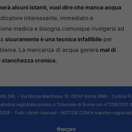
erà alcuni istanti, vuol dire che manca acqua
indicatore interessante, immediato e
tione medica e bisogna comunque rivolgersi ad
ma
sicuramente è una tecnica infallibile
per
oblema. La mancanza di acqua genera
mal di
a e stanchezza cronica.
365 SRL - Via Nicola Marchese 10, 00141 Roma (RM) - Codice Fis
alistica registrata presso il Tribunale di Roma con n°208/2021 
026 - Tutti i diritti riservati - NOTIZIE.COM è marchio registrat