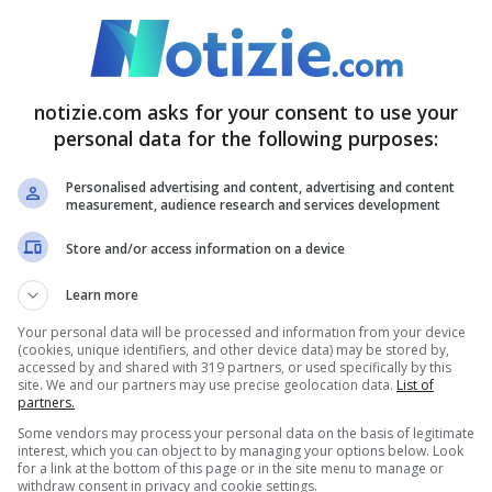
blemi, possono esserci conseguenze non
sottovalutare mai: salute in
notizie.com asks for your consent to use your
personal data for the following purposes:
Personalised advertising and content, advertising and content
measurement, audience research and services development
 a quelle malattie o situazioni gravi
, senza
Store and/or access information on a device
 corpo e dell’organismo nel complesso, quindi
Learn more
tuazioni molto importanti successivamente.
Your personal data will be processed and information from your device
(cookies, unique identifiers, and other device data) may be stored by,
accessed by and shared with 319 partners, or used specifically by this
site. We and our partners may use precise geolocation data.
List of
partners.
Some vendors may process your personal data on the basis of legitimate
interest, which you can object to by managing your options below. Look
for a link at the bottom of this page or in the site menu to manage or
withdraw consent in privacy and cookie settings.