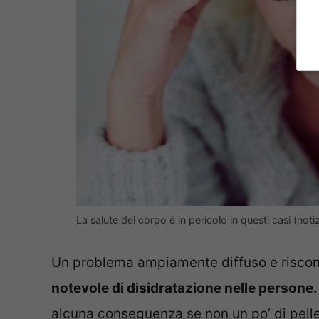
La salute del corpo è in pericolo in questi casi (not
Un problema ampiamente diffuso e riscon
notevole di disidratazione nelle persone.
alcuna conseguenza se non un po’ di pelle