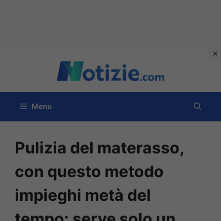
Vai
al
contenuto
Menu
Pulizia del materasso,
con questo metodo
impieghi metà del
tempo: serve solo un