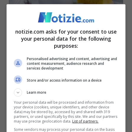
Pulizia del materasso, come pulire correttamente tutto
notizie.com asks for your consent to use
your personal data for the following
(notizie.com)
purposes:
L’operazione
va fatta almeno ogni due
Personalised advertising and content, advertising and
content measurement, audience research and
mesi
: come prima cosa togliere qualunque
services development
lenzuolo o copri lenzuolo, aspirare bene
Store and/or access information on a device
ogni parte avendo cura degli angoli e dei
Learn more
bordi in cui si annida tanto sporco. Quindi,
Your personal data will be processed and information from
your device (cookies, unique identifiers, and other device
con un colino, andare a
spargere ovunque
data) may be stored by, accessed by and shared with 319
partners, or used specifically by this site. We and our partners
una buona quantità di bicarbonato di
may use precise geolocation data.
List of partners.
sodio.
Deve essere uniforme e distribuito
Some vendors may process your personal data on the basis