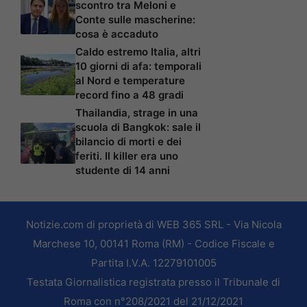
scontro tra Meloni e
Conte sulle mascherine:
cosa è accaduto
Caldo estremo Italia, altri
10 giorni di afa: temporali
al Nord e temperature
record fino a 48 gradi
Thailandia, strage in una
scuola di Bangkok: sale il
bilancio di morti e dei
feriti. Il killer era uno
studente di 14 anni
Notizie.com di proprietà di WEB 365 SRL - Via Nicola
Marchese 10, 00141 Roma (RM) - Codice Fiscale e
Partita I.V.A. 12279101005
Testata Giornalistica registrata presso il Tribunale di
Roma con n°208/2021 del 21/12/2021