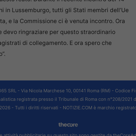
rni in Lussemburgo, tutti gli Stati membri dell’Ue
ta, e la Commissione ci è venuta incontro. Ora
 e devo ringraziare per questo straordinario
 magistrati di collegamento. E ora spero che
”.
365 SRL - Via Nicola Marchese 10, 00141 Roma (RM) - Codice Fis
alistica registrata presso il Tribunale di Roma con n°208/2021 
026 - Tutti i diritti riservati - NOTIZIE.COM è marchio registrat
e attività pubblicitarie su questo sito sono gestite da theCoreA