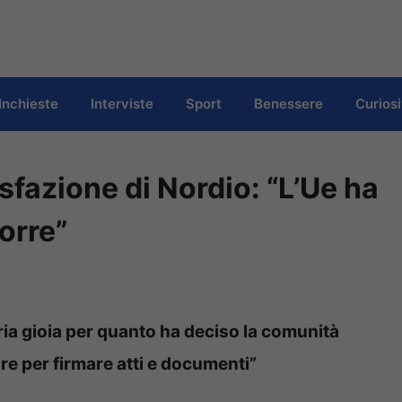
Inchieste
Interviste
Sport
Benessere
Curiosi
isfazione di Nordio: “L’Ue ha
corre”
pria gioia per quanto ha deciso la comunità
e per firmare atti e documenti”