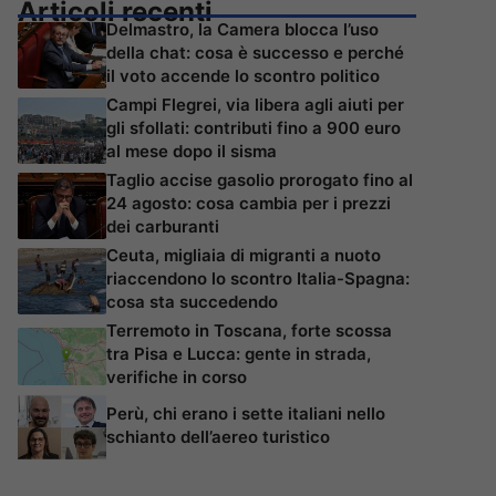
Articoli recenti
Delmastro, la Camera blocca l’uso
della chat: cosa è successo e perché
il voto accende lo scontro politico
Campi Flegrei, via libera agli aiuti per
gli sfollati: contributi fino a 900 euro
al mese dopo il sisma
Taglio accise gasolio prorogato fino al
24 agosto: cosa cambia per i prezzi
dei carburanti
Ceuta, migliaia di migranti a nuoto
riaccendono lo scontro Italia-Spagna:
cosa sta succedendo
Terremoto in Toscana, forte scossa
tra Pisa e Lucca: gente in strada,
verifiche in corso
Perù, chi erano i sette italiani nello
schianto dell’aereo turistico