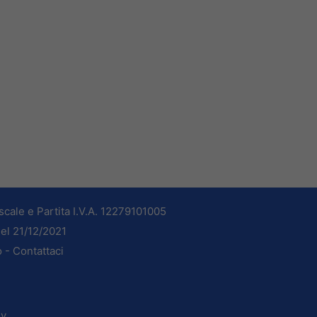
cale e Partita I.V.A. 12279101005
del 21/12/2021
o -
Contattaci
dv