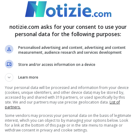
unità Europea, anche perché con l’
abolizione
notizie.com asks for your consent to use your
e “cambierà radicalmente e totalmente”. E non
personal data for the following purposes:
 successo in passato, considerato che, vista
Personalised advertising and content, advertising and content
non saranno più paralizzati dalla paura della
measurement, audience research and services development
ssicurata, e alcune migliaia di processi inutili,
Store and/or access information on a device
ne, saranno eliminati. La
giustizia
penale
, gli
Learn more
veloci
“.
Your personal data will be processed and information from your device
(cookies, unique identifiers, and other device data) may be stored by,
accessed by and shared with 319 partners, or used specifically by this
site. We and our partners may use precise geolocation data.
List of
 non è più obbligatorio”
partners.
Some vendors may process your personal data on the basis of legitimate
interest, which you can object to by managing your options below. Look
for a link at the bottom of this page or in the site menu to manage or
withdraw consent in privacy and cookie settings.