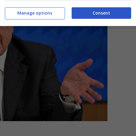
Manage options
Consent
)