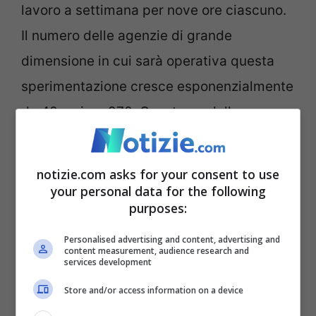
lavoro a settimana per nove ore ciascuno.
Il numero delle agenzie di grande
dimensione in cui sarà operativa questa
sperimentazione cresce esponenzialmente
da 40 a circa 270. Questo modello
lavorativo mira non solo a offrire maggiore
flessibilità ai dipendenti, ma anche ad
notizie.com asks for your consent to use
aumentare la produttività mantenendo alto
your personal data for the following
purposes:
il livello del servizio offerto ai clienti.
Personalised advertising and content, advertising and
content measurement, audience research and
services development
Store and/or access information on a device