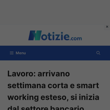
Vai
al
contenuto
Menu
Lavoro: arrivano
settimana corta e smart
working esteso, si inizia
dal settore bancario