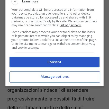
Learn more
Your personal data will be processed and information from
your device (cookies, unique identifiers, and other device
data) may be stored by, accessed by and shared with 319
partners, or used specifically by this site. We and our partners
may use precise geolocation data.
List of partners.
Some vendors may process your personal data on the basis
Sperimentazione anche della settimana corta –
of legitimate interest, which you can object to by managing
your options below. Look for a link at the bottom of this page
notizie.com
or in the site menu to manage or withdraw consent in privacy
and cookie settings.
Paolo Citterio, coordinatore della Fabi nel
Consent
gruppo Intesa Sanpaolo, ha commentato
positivamente l’accordo raggiunto: “È stato
Manage options
ribadito l’obiettivo sia della banca sia delle
organizzazioni sindacali di estendere
progressivamente la possibilità di fruire
della settimana corta e dello smart