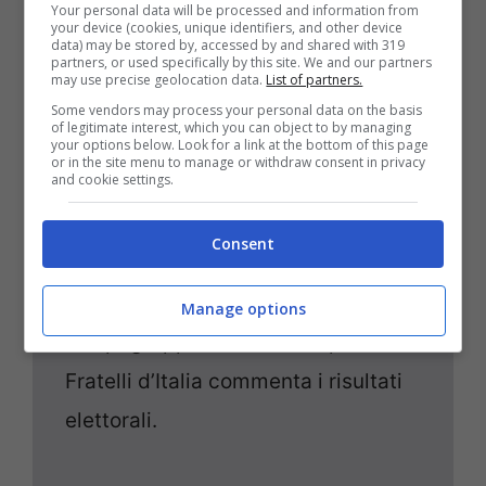
Your personal data will be processed and information from
your device (cookies, unique identifiers, and other device
data) may be stored by, accessed by and shared with 319
partners, or used specifically by this site. We and our partners
may use precise geolocation data.
List of partners.
10 Giugno
16:00
Some vendors may process your personal data on the basis
of legitimate interest, which you can object to by managing
Europee, Foti: "Schlein
your options below. Look for a link at the bottom of this page
or in the site menu to manage or withdraw consent in privacy
ci ha rallentati? Non so
and cookie settings.
che pallottoliere usi
Consent
Elly"
Manage options
Il capogruppo alla Camera per
Fratelli d’Italia commenta i risultati
elettorali.