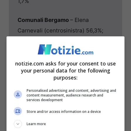
1,7%
Comunali Bergamo
– Elena
Carnevali (centrosinistra) 56,3%;
Andrea Pezzotta (centrodestra)
40,3%; Vittorio Apicella (M5s) 3,4%
notizie.com asks for your consent to use
your personal data for the following
Comunali Cagliari
– Massimo Zedda
purposes:
(centrosinistra) 59,8%; Alessandra
Personalised advertising and content, advertising and
Zedda (centrodestra) 34,6%;
content measurement, audience research and
services development
Giuseppe Farris (lista civica) 2,6%;
Store and/or access information on a device
Claudia Ortu (lista civica) 1,6%
Learn more