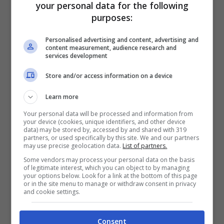
your personal data for the following
questo periodo rinchiusa in un carcere
purposes:
della capitale magiara
in attesa di
Personalised advertising and content, advertising and
content measurement, audience research and
affrontare il processo. Soltanto alcune
services development
settimane fa, gli avvocati della donna
Store and/or access information on a device
erano riusciti a ottenere
gli arresti
Learn more
domiciliari
migliorando la qualità della
Your personal data will be processed and information from
dura detenzione alla quale era sottoposta.
your device (cookies, unique identifiers, and other device
data) may be stored by, accessed by and shared with 319
partners, or used specifically by this site. We and our partners
Ora la svolta, l’elezione al Parlamento
may use precise geolocation data.
List of partners.
europeo che
le apre la porta all’immunità
Some vendors may process your personal data on the basis
of legitimate interest, which you can object to by managing
parlamentare
e forse anche al ritorno in
your options below. Look for a link at the bottom of this page
or in the site menu to manage or withdraw consent in privacy
and cookie settings.
Italia e un processo che al quel punto
potrebbe svolgersi nel nostro paese. In
Consent