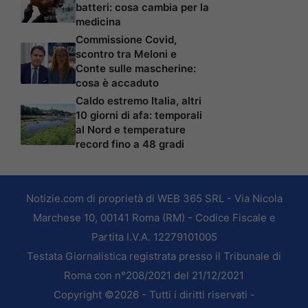
batteri: cosa cambia per la
medicina
Commissione Covid,
scontro tra Meloni e
Conte sulle mascherine:
cosa è accaduto
Caldo estremo Italia, altri
10 giorni di afa: temporali
al Nord e temperature
record fino a 48 gradi
Notizie.com di proprietà di WEB 365 SRL - Via Nicola
Marchese 10, 00141 Roma (RM) - Codice Fiscale e
Partita I.V.A. 12279101005
Testata Giornalistica registrata presso il Tribunale di
Roma con n°208/2021 del 21/12/2021
Copyright ©2026 - Tutti i diritti riservati -