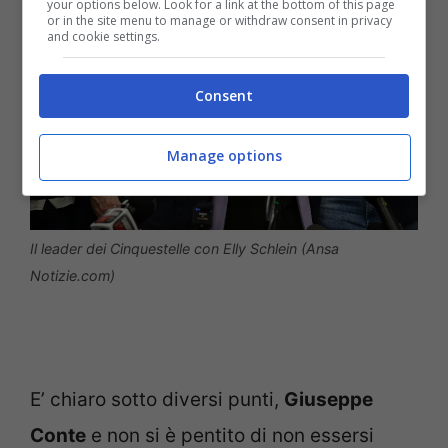
your options below. Look for a link at the bottom of this page
or in the site menu to manage or withdraw consent in privacy
and cookie settings.
Consent
Manage options
Il leader dei Cinquestelle con Elly Schlein (Ansa
Notizie.com)
E’ chiaro sotto diversi punti,
Giuseppe
Conte
e non si è pentito di non essersi