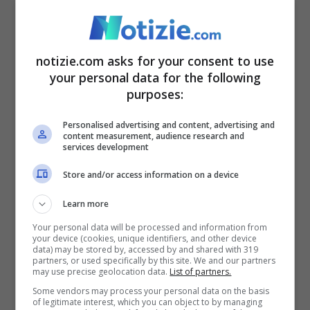
andando avanti con le fonti rinnovabili.
Senza dimenticare anche l’intelligenza
notizie.com asks for your consent to use
artificiale, che distruggerà tanti profili
your personal data for the following
professionali e ne creerà di nuovi: anche
purposes:
per questo serve un reddito di cittadinanza
Personalised advertising and content, advertising and
europeo e non dimenticando che c’è una
content measurement, audience research and
services development
corsa al riarmo che noi contrastiamo con
Store and/or access information on a device
tutte le nostre forze
“.
Learn more
“Non sono pentito di non
Your personal data will be processed and information from
your device (cookies, unique identifiers, and other device
data) may be stored by, accessed by and shared with 319
essermi candidato”
partners, or used specifically by this site. We and our partners
may use precise geolocation data.
List of partners.
Some vendors may process your personal data on the basis
of legitimate interest, which you can object to by managing