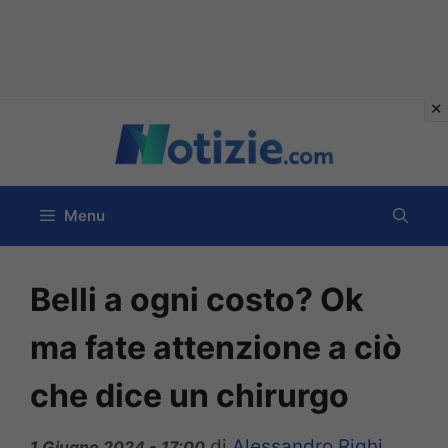
Vai
al
contenuto
Menu
Belli a ogni costo? Ok
ma fate attenzione a ciò
che dice un chirurgo
di
Alessandro Righi
1 Giugno 2024 - 17:00