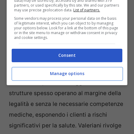
data) may be stored by, accessed by and shared with 319
partners, or used specifically by this site. We and our partners
semplici ‘punturine’. Ogni intervento ha le
may use precise geolocation data.
List of partners.
Some vendors may process your personal data on the basis
sue specificità e potenziali rischi”, precisa
of legitimate interest, which you can object to by managing
your options below. Look for a link at the bottom of this page
Valeriani.
or in the site menu to manage or withdraw consent in privacy
and cookie settings.
Il chirurgo mette in guardia contro la
Consent
tentazione di rivolgersi a centri estetici
non qualificati che promettono risultati
Manage options
immediati a prezzi vantaggiosi. Queste
strutture spesso operano al margine della
legalità e senza le necessarie competenze
mediche, esponendo i clienti a rischi
significativi per la salute. Valeriani rivolge