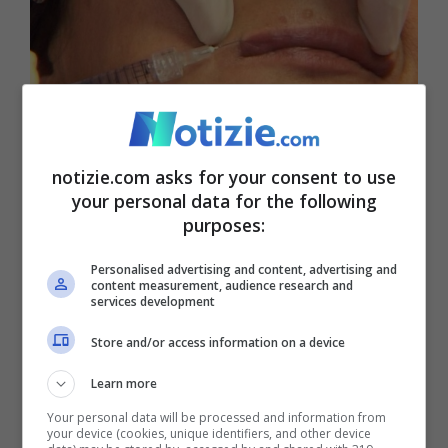
Ok ad apparire più belli- Ansa- Notizie.com
notizie.com asks for your consent to use
Prima dell’applicazione di qualsiasi
your personal data for the following
purposes:
trattamento medico-estetico è
fondamentale una visita preliminare
Personalised advertising and content, advertising and
content measurement, audience research and
accurata. Durante questa fase deve essere
services development
fornito al paziente un consenso informato
Store and/or access information on a device
dettagliato che illustri natura, limiti e
Learn more
possibili complicanze del procedimento
Your personal data will be processed and information from
your device (cookies, unique identifiers, and other device
scelto. “Non si tratta mai soltanto di