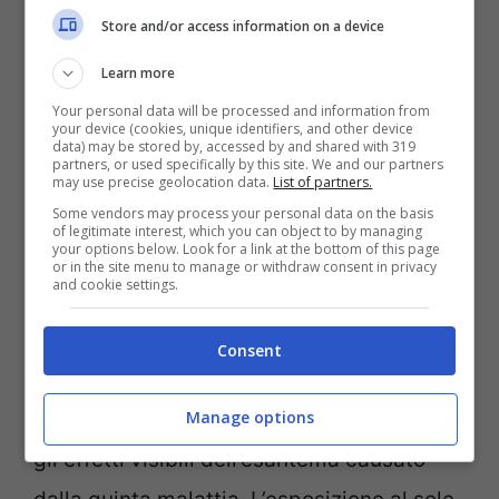
principalmente per via aerea attraverso le
Store and/or access information on a device
goccioline respiratorie. Fortunatamente,
Learn more
nella maggior parte dei casi non sono
Your personal data will be processed and information from
your device (cookies, unique identifiers, and other device
necessari farmaci specifici; solo terapie
data) may be stored by, accessed by and shared with 319
partners, or used specifically by this site. We and our partners
may use precise geolocation data.
List of partners.
sintomatiche come antipiretici o
Some vendors may process your personal data on the basis
antistaminici in caso di febbre o prurito. La
of legitimate interest, which you can object to by managing
your options below. Look for a link at the bottom of this page
durata dell’esantema è generalmente
or in the site menu to manage or withdraw consent in privacy
and cookie settings.
breve e tende a risolversi spontaneamente
entro una settimana.
Consent
Manage options
Diverse condizioni possono intensificare
gli effetti visibili dell’esantema causato