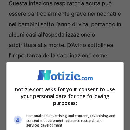
Questa infezione respiratoria acuta può
essere particolarmente grave nei neonati e
nei bambini sotto l’anno di vita, portando in
alcuni casi all’ospedalizzazione o
addirittura alla morte. D’Avino sottolinea
l’importanza della vaccinazione come
strumento preventivo fondamentale contro
la pertosse.
notizie.com asks for your consent to use
La quinta malattia si manifesta con
your personal data for the following
purposes:
arrossamenti sulle guance e può
estendersi ad altre parti del corpo come
Personalised advertising and content, advertising and
content measurement, audience research and
services development
braccia e tronco. Il contagio avviene