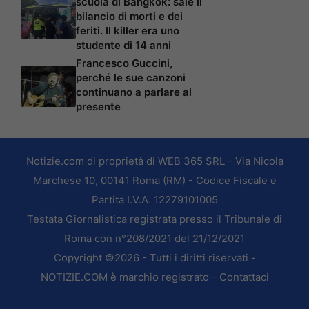
scuola di Bangkok: sale il
bilancio di morti e dei
feriti. Il killer era uno
studente di 14 anni
Francesco Guccini,
perché le sue canzoni
continuano a parlare al
presente
Notizie.com di proprietà di WEB 365 SRL - Via Nicola
Marchese 10, 00141 Roma (RM) - Codice Fiscale e
Partita I.V.A. 12279101005
Testata Giornalistica registrata presso il Tribunale di
Roma con n°208/2021 del 21/12/2021
Copyright ©2026 - Tutti i diritti riservati -
NOTIZIE.COM è marchio registrato -
Contattaci