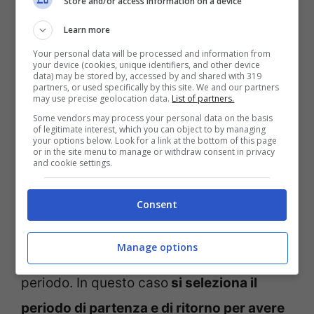
Store and/or access information on a device
Si aprirà un elenco completo di tutti i voli
disponibili per quel prezzo e basta fare
Learn more
Your personal data will be processed and information from
una carrellata dai principali aeroporti
your device (cookies, unique identifiers, and other device
data) may be stored by, accessed by and shared with 319
italiani per rendersi conto che sono
partners, or used specifically by this site. We and our partners
may use precise geolocation data.
List of partners.
tantissimi,
da Roma, Milano, Napoli,
Some vendors may process your personal data on the basis
of legitimate interest, which you can object to by managing
Venezia, Bologna.
C’è scelta sia in Europa,
your options below. Look for a link at the bottom of this page
or in the site menu to manage or withdraw consent in privacy
sia per un viaggio all’estero che in Italia.
and cookie settings.
Andando su “Avanti” si può anche
Consent
impostare un ulteriore filtro, comodo per
chi ha ad esempio una settimana di ferie e
Manage options
deve per forza incastrare il viaggio in quel
periodo. In questo caso
si seleziona il
periodo di partenza e di ritorno per avere