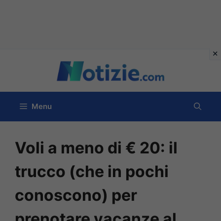
Vai
al
contenuto
Menu
Voli a meno di € 20: il
trucco (che in pochi
conoscono) per
prenotare vacanze al