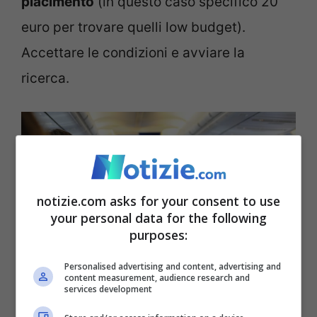
piacimento
(in questo caso specifico 20
euro per trovare quelli low budget).
Accettare le condizioni e avviare la
ricerca.
notizie.com asks for your consent to use
your personal data for the following
purposes:
Personalised advertising and content, advertising and
content measurement, audience research and
Come ottenere biglietti A/R a meno di € 20 (notizie.com)
services development