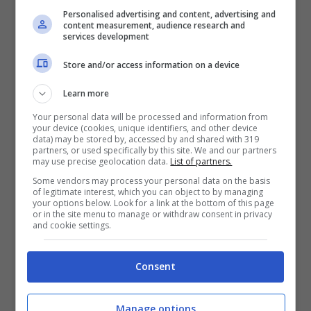
Personalised advertising and content, advertising and
content measurement, audience research and
services development
Opportunità nel mondo delle risorse umane – notizie.com
Store and/or access information on a device
Il programma didattico proposto da Nhrg
Learn more
copre tutte le
aree fondamentali legate
Your personal data will be processed and information from
your device (cookies, unique identifiers, and other device
alla gestione delle risorse umane
: dalla
data) may be stored by, accessed by and shared with 319
partners, or used specifically by this site. We and our partners
may use precise geolocation data.
List of partners.
pianificazione strategica alla leadership
Some vendors may process your personal data on the basis
aziendale; dal processo di selezione alla
of legitimate interest, which you can object to by managing
your options below. Look for a link at the bottom of this page
valutazione del personale; dalla
or in the site menu to manage or withdraw consent in privacy
and cookie settings.
formazione allo sviluppo delle competenze
fino alla gestione amministrativa.
Consent
Particolare attenzione sarà dedicata anche
Manage options