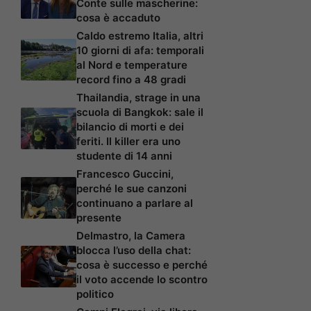
Conte sulle mascherine:
cosa è accaduto
Caldo estremo Italia, altri
10 giorni di afa: temporali
al Nord e temperature
record fino a 48 gradi
Thailandia, strage in una
scuola di Bangkok: sale il
bilancio di morti e dei
feriti. Il killer era uno
studente di 14 anni
Francesco Guccini,
perché le sue canzoni
continuano a parlare al
presente
Delmastro, la Camera
blocca l’uso della chat:
cosa è successo e perché
il voto accende lo scontro
politico