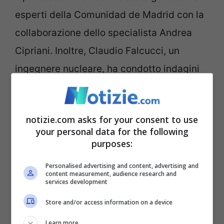
esperti della Comunidad de Madrid con la
collaborazione dello specialista Andrea
Cipriani. Inoltre, Claudio Falcucci, un
ingegnere nucleare, ha condotto indagini
diagnostiche avanzate sul quadro. Questi
sforzi congiunti hanno permesso non solo
notizie.com asks for your consent to use
di conservare l’integrità dell'”Ecce Homo”
your personal data for the following
ma anche di approfondire la comprensione
purposes:
della tecnica pittorica e dello stile
Personalised advertising and content, advertising and
content measurement, audience research and
caravaggesco.
services development
Store and/or access information on a device
La storia provenienza dell'”Ecce Homo” è
Learn more