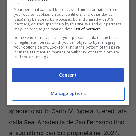
tanto ricca quanto complessa.
Your personal data will be processed and information from
Documentata dettagliatamente dal Prado
your device (cookies, unique identifiers, and other device
data) may be stored by, accessed by and shared with 319
e da Colnaghi, si ritiene che il dipinto sia
partners, or used specifically by this site. We and our partners
may use precise geolocation data.
List of partners.
entrato a far parte della collezione privata
Some vendors may process your personal data on the basis
of legitimate interest, which you can object to by managing
di Filippo IV di Spagna nel 1664 ed
your options below. Look for a link at the bottom of this page
or in the site menu to manage or withdraw consent in privacy
esposto successivamente
and cookie settings.
nell’appartamento reale fino all’inizio del
Consent
XVIII secolo. Dopo varie vicissitudini e
passaggi tra illustri collezionisti, tra cui
Manage options
Manuel Godoy segretario dello Stato
spagnolo sotto Carlo IV, l’opera fu ereditata
dalla Real Academia de San Fernando fino
al suo ultimo cambio proprietà nel 2024.