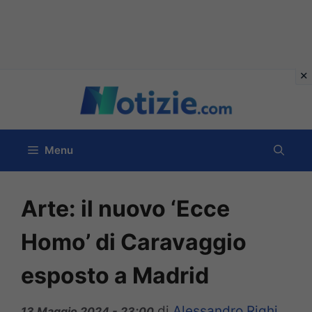
Vai
al
contenuto
Menu
Arte: il nuovo ‘Ecce
Homo’ di Caravaggio
esposto a Madrid
di
Alessandro Righi
13 Maggio 2024 - 23:00