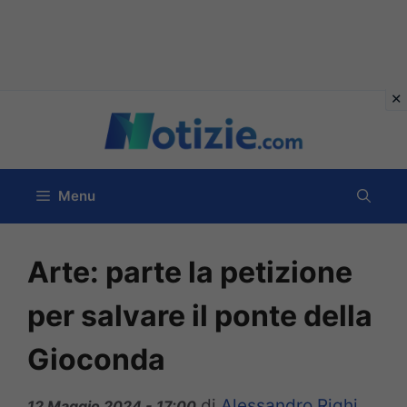
Vai
al
contenuto
Menu
Arte: parte la petizione
per salvare il ponte della
Gioconda
di
Alessandro Righi
12 Maggio 2024 - 17:00