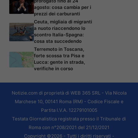
prorogato fino al 24
agosto: cosa cambia per i
prezzi dei carburanti
Ceuta, migliaia di migranti
a nuoto riaccendono lo
scontro Italia-Spagna:
cosa sta succedendo
Terremoto in Toscana,
forte scossa tra Pisa e
Lucca: gente in strada,
verifiche in corso
Notizie.com di proprietà di WEB 365 SRL - Via Nicola
Marchese 10, 00141 Roma (RM) - Codice Fiscale e
Partita I.V.A. 12279101005
Testata Giornalistica registrata presso il Tribunale di
Roma con n°208/2021 del 21/12/2021
Copyright ©2026 - Tutti i diritti riservati -