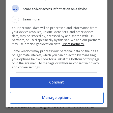
collegamento fisico tra diverse epoche
Store and/or access information on a device
storiche ma anche un simbolo dell’unione
Learn more
tra arte e natura che Leonardo Da Vinci ha
Your personal data will be processed and information from
your device (cookies, unique identifiers, and other device
magistralmente rappresentato nelle sue
data) may be stored by, accessed by and shared with 319
partners, or used specifically by this site. We and our partners
opere. Costruito per collegare la Via
may use precise geolocation data.
List of partners.
Some vendors may process your personal data on the basis
Cassia Vetus con Firenze senza passare
of legitimate interest, which you can object to by managing
your options below. Look for a link at the bottom of this page
per Arezzo, questo arco si trova nella
or in the site menu to manage or withdraw consent in privacy
and cookie settings.
cosiddetta Valle dell’Inferno – un luogo che
sembra uscito direttamente dalle pagine di
Consent
una storia epica.
Manage options
La petizione ha già raccolto le firme di