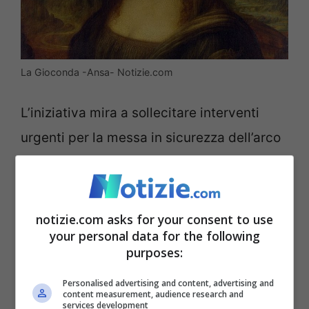
La Gioconda -Ansa- Notizie.com
L’iniziativa mira a sollecitare interventi
urgenti per la messa in sicurezza dell’arco
rimanente. A questa mobilitazione si è
unito anche il senatore toscano Manfredi
Potenti con un’interrogazione
notizie.com asks for your consent to use
your personal data for the following
parlamentare rivolta al ministro della
purposes:
Cultura.
Personalised advertising and content, advertising and
content measurement, audience research and
Il ponte Romito rappresenta non solo un
services development