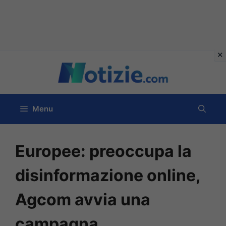
Vai
al
contenuto
Menu
Europee: preoccupa la
disinformazione online,
Agcom avvia una
campagna