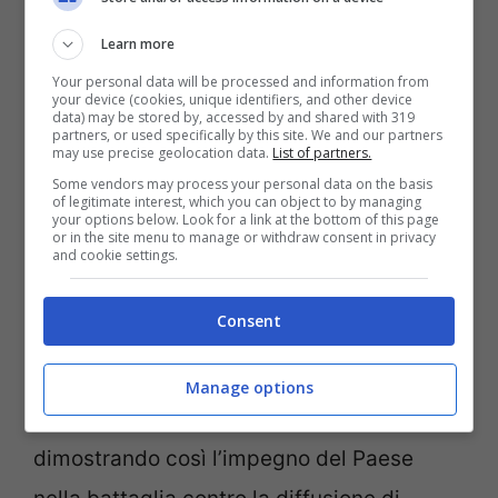
Learn more
Your personal data will be processed and information from
La campagna arriva in vista delle elezioni europee –
your device (cookies, unique identifiers, and other device
notizie.com
data) may be stored by, accessed by and shared with 319
partners, or used specifically by this site. We and our partners
may use precise geolocation data.
List of partners.
In Italia,
l’Autorità per le Garanzie nelle
Some vendors may process your personal data on the basis
of legitimate interest, which you can object to by managing
Comunicazioni (Agcom) ha reso
your options below. Look for a link at the bottom of this page
or in the site menu to manage or withdraw consent in privacy
and cookie settings.
disponibile il video
sia nella versione
inglese che in quella italiana sul proprio
Consent
sito web. La programmazione delle reti Rai
includerà altresì questo importante
Manage options
strumento di sensibilizzazione,
dimostrando così l’impegno del Paese