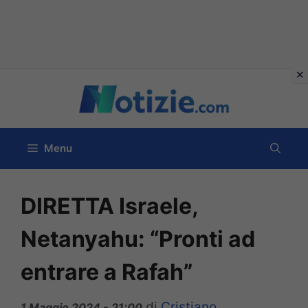
Vai
al
contenuto
Menu
DIRETTA Israele,
Netanyahu: “Pronti ad
entrare a Rafah”
di
Cristiano
1 Maggio 2024 - 21:00