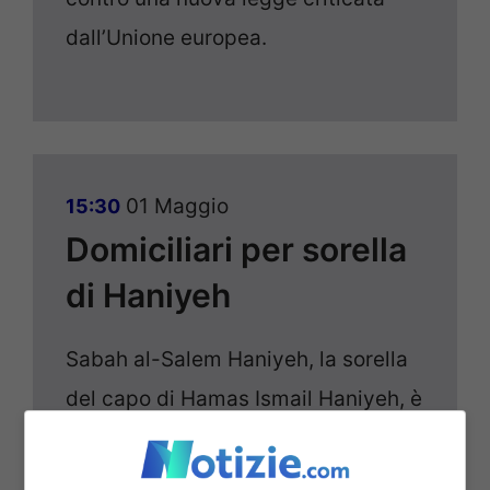
dall’Unione europea.
01 Maggio
15:30
Domiciliari per sorella
di Haniyeh
Sabah al-Salem Haniyeh, la sorella
del capo di Hamas Ismail Haniyeh, è
stata posta agli arresti domiciliari
dopo essere stata detenuta da