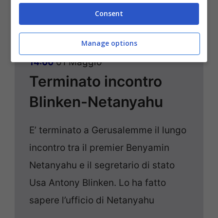
Consent
Manage options
01 Maggio
14:00
Terminato incontro
Blinken-Netanyahu
E’ terminato a Gerusalemme il lungo
incontro tra il premier Benyamin
Netanyahu e il segretario di stato
Usa Antony Blinken. Lo ha fatto
sapere l’ufficio di Netanyahu