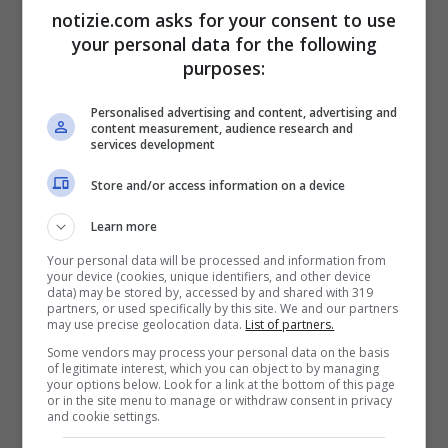
notizie.com asks for your consent to use
aprile scorso per “istigazione e
your personal data for the following
simpatie per un gruppo terroristico”.
purposes:
Personalised advertising and content, advertising and
content measurement, audience research and
services development
Store and/or access information on a device
01 Maggio
15:00
Learn more
Furia Duda
Your personal data will be processed and information from
your device (cookies, unique identifiers, and other device
data) may be stored by, accessed by and shared with 319
partners, or used specifically by this site. We and our partners
Il presidente polacco Andrzej Duda
may use precise geolocation data.
List of partners.
ha duramente deplorato come
Some vendors may process your personal data on the basis
of legitimate interest, which you can object to by managing
“vergognoso” l’attacco contro la
your options below. Look for a link at the bottom of this page
or in the site menu to manage or withdraw consent in privacy
and cookie settings.
sinagoga Nozik di Varsavia.