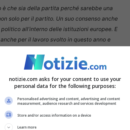
o è che sia della partita perché sarebbe una
non solo per il partito. Un suo consenso anche
olitico all’interno delle istituzioni europee. E
 anche per il lavoro svolto in questo anno e
”
notizie.com asks for your consent to use your
personal data for the following purposes:
Personalised advertising and content, advertising and content
measurement, audience research and services development
Store and/or access information on a device
Learn more