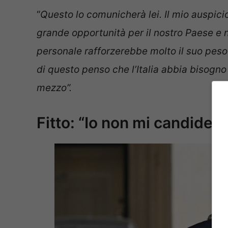
“
Questo lo comunicherà lei. Il mio auspici
grande opportunità per il nostro Paese e 
personale rafforzerebbe molto il suo peso p
di questo penso che l’Italia abbia bisogno
mezzo”.
Fitto: “Io non mi candiderò